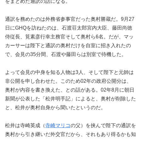
をまとめた通訳の話になる。
通訳を務めたのは外務省参事官だった奥村勝蔵だ。9月27
日にGHQを訪ねたのは、石渡荘太郎宮内大臣、藤田尚徳
侍従長、筧素彦行幸主務官そして奥村ら6名。だが、マッ
カーサーは陛下と通訳の奥村だけを自室に招き入れたの
で、会見の35分間、石渡や藤田らは別室で待機した。
よって会見の中身を知る人物は3人、そして陛下と元帥は
非公開を申し合わせた。このため02年の政府公開分は、
奥村が内容を書き換えた、との話がある。02年8月に朝日
新聞が公表した「松井明手記」によると、奥村が削除した
と、松井が奥村自身から聞いたというのだ。
松井は寺崎英成（
寺崎マリコ
の父）を挟んで陛下の通訳を
奥村から引き継いだ外交官だから、それもあり得るかも知