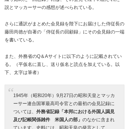
説とマッカーサーの感想が述べられている。
さらに通訳がまとめた会見録を陛下にお届けした侍従長の
藤田尚徳が自著の「侍従長の回顧録」にその会見録の一端
を書いている。
また、外務省のQ＆Aサイトに以下のように記載されてい
る。（平仮名に直し、送り仮名と読点を加えている。以
下、太字は筆者）
1945年（昭和20年）9月27日の昭和天皇とマッカ
ーサー連合国軍最高司令官との最初の会見記録に
ついては、
外務省記録「本邦における外国人謁見
及び記帳関係雑件 米国人の部」
のなかに含まれ
ています。史料には、昭和天皇の発言として、