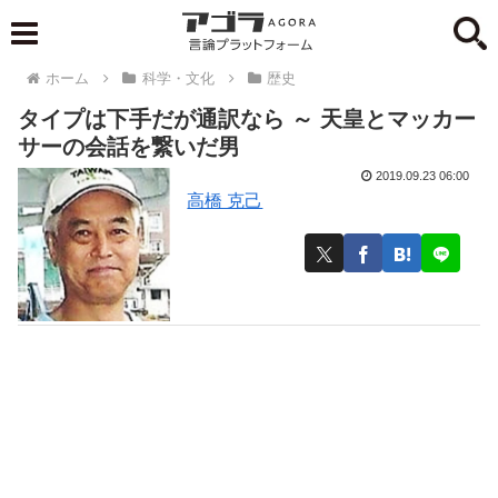
ホーム
科学・文化
歴史
タイプは下手だが通訳なら ～ 天皇とマッカー
サーの会話を繋いだ男
2019.09.23 06:00
高橋 克己