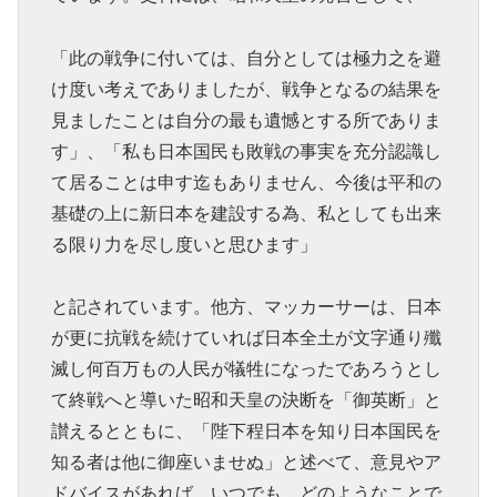
「此の戦争に付いては、自分としては極力之を避
け度い考えでありましたが、戦争となるの結果を
見ましたことは自分の最も遺憾とする所でありま
す」、「私も日本国民も敗戦の事実を充分認識し
て居ることは申す迄もありません、今後は平和の
基礎の上に新日本を建設する為、私としても出来
る限り力を尽し度いと思ひます」
と記されています。他方、マッカーサーは、日本
が更に抗戦を続けていれば日本全土が文字通り殲
滅し何百万もの人民が犠牲になったであろうとし
て終戦へと導いた昭和天皇の決断を「御英断」と
讃えるとともに、「陛下程日本を知り日本国民を
知る者は他に御座いませぬ」と述べて、意見やア
ドバイスがあれば、いつでも、どのようなことで