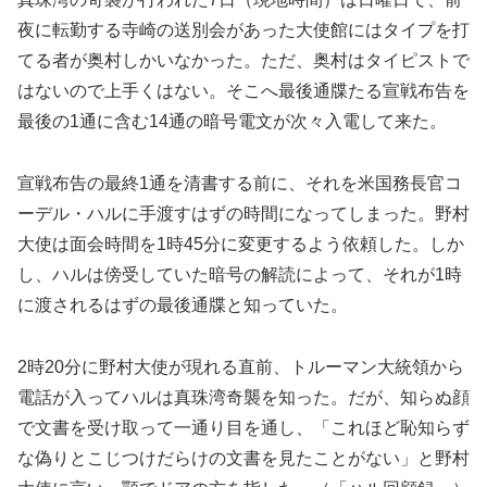
夜に転勤する寺崎の送別会があった大使館にはタイプを打
てる者が奥村しかいなかった。ただ、奥村はタイピストで
はないので上手くはない。そこへ最後通牒たる宣戦布告を
最後の1通に含む14通の暗号電文が次々入電して来た。
宣戦布告の最終1通を清書する前に、それを米国務長官コ
ーデル・ハルに手渡すはずの時間になってしまった。野村
大使は面会時間を1時45分に変更するよう依頼した。しか
し、ハルは傍受していた暗号の解読によって、それが1時
に渡されるはずの最後通牒と知っていた。
2時20分に野村大使が現れる直前、トルーマン大統領から
電話が入ってハルは真珠湾奇襲を知った。だが、知らぬ顔
で文書を受け取って一通り目を通し、「これほど恥知らず
な偽りとこじつけだらけの文書を見たことがない」と野村