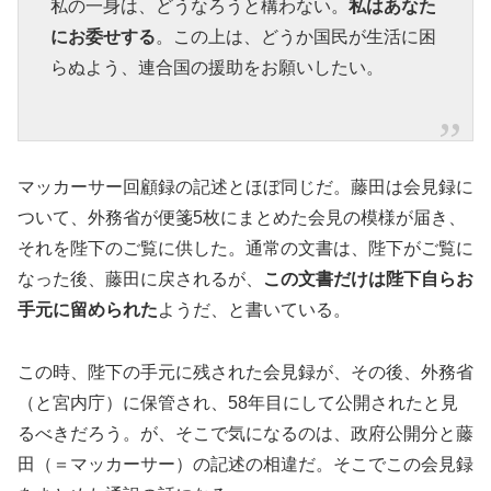
私の一身は、どうなろうと構わない。
私はあなた
にお委せする
。この上は、どうか国民が生活に困
らぬよう、連合国の援助をお願いしたい。
マッカーサー回顧録の記述とほぼ同じだ。藤田は会見録に
ついて、外務省が便箋5枚にまとめた会見の模様が届き、
それを陛下のご覧に供した。通常の文書は、陛下がご覧に
なった後、藤田に戻されるが、
この文書だけは陛下自らお
手元に留められた
ようだ、と書いている。
この時、陛下の手元に残された会見録が、その後、外務省
（と宮内庁）に保管され、58年目にして公開されたと見
るべきだろう。が、そこで気になるのは、政府公開分と藤
田（＝マッカーサー）の記述の相違だ。そこでこの会見録