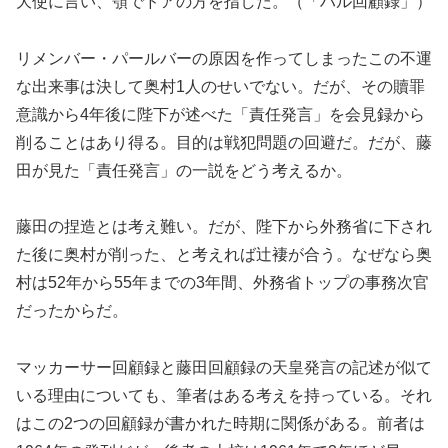
大使に言い、顎でドアの方を指した。（「ハル回顧録」）
リメンバー・パールバーの原因を作ってしまったこの不運
な出来事は決して奥村1人のせいでない。だが、その贖罪
意識から4年後に陛下が述べた「責任発言」を会見録から
削ることはあり得る。目的は戦犯問題の回避だ。だが、藤
田が見た「責任発言」の一説をどう考えるか。
藤田の捏造とは考え難い。だが、陛下から外務省に下され
た後に奥村が削った、と考えれば辻褄が合う。なぜなら奥
村は52年から55年までの3年間、外務省トップの事務次官
だったからだ。
マッカーサー回顧録と藤田回顧録の天皇発言の記述が似て
いる理由についても、筆者はある考えを持っている。それ
はこの2つの回顧録が書かれた時期に関係がある。前者は