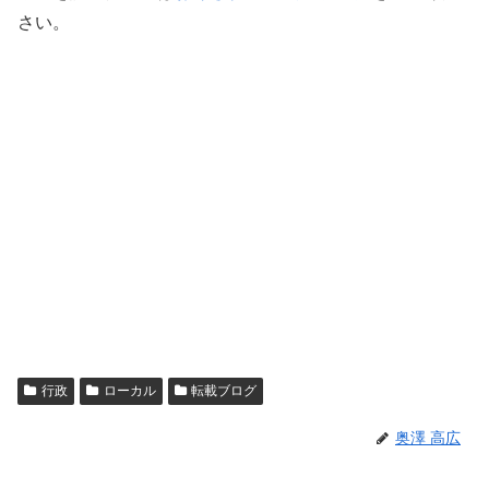
さい。
行政
ローカル
転載ブログ
奥澤 高広