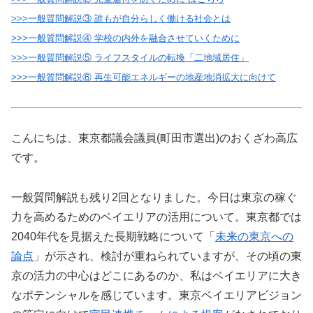
>>>一般質問解説③ 誰もが自分らしく働ける社会とは
>>>一般質問解説④ 学校の内外を融合させていくために
>>>一般質問解説⑤ ライフスタイルの転換「二地域居住」
>>>一般質問解説⑥ 再生可能エネルギーの地産地消拡大に向けて
こんにちは、東京都議会議員(町田市選出)のおくざわ高広
です。
一般質問解説も残り2回となりました。今日は東京の稼ぐ
力を高めるためのベイエリアの活用について。東京都では
2040
年代を見据えた長期戦略について「
未来の東京への
論点
」が示され、検討が重ねられていますが、その頃の東
京の活力の中心はどこにあるのか、私はベイエリアに大き
なポテンシャルを感じています。東京ベイエリアビジョン