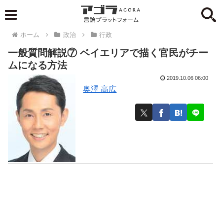
ホーム
政治
行政
一般質問解説⑦ ベイエリアで描く官民がチー
ムになる方法
2019.10.06 06:00
奥澤 高広