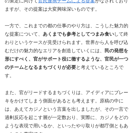
の策定に向けて
官民連携チームによる提案
がなされており
ますが、その提案は大変興味深いものです。
一方で、これまでの都の仕事のやり方は、こうした魅力的
な提案について、
あくまでも参考としてつまみ食い
して終
わりというケースが見受けられます。世界から人を呼び込
むだけの魅力的なエリアを創造していくには、
民の発想を
形にすべく、官がサポート役に徹するような、官民が一つ
のチームとなるまちづくりが必要
と考えているところで
す。
また、官がリードするまちづくりは、アイディアにブレー
キをかけてしまう側面があるとも考えます。原稿の中に
は、あえてカジノという言葉を出しましたが、その一言で
過剰反応を起こす層が一定数おり、実際に、カジノをどの
ような表現で用いるか、といったやり取りが都庁側ともあ