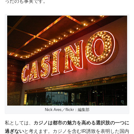
ったのも事実です。
Nick Ares／flickr：編集部
私としては、
カジノは都市の魅力を高める選択肢の一つに
過ぎない
と考えます。カジノを含む
IR
誘致を表明した国内