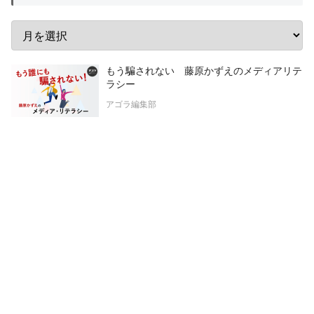
もう騙されない 藤原かずえのメディアリテ
ラシー
アゴラ編集部