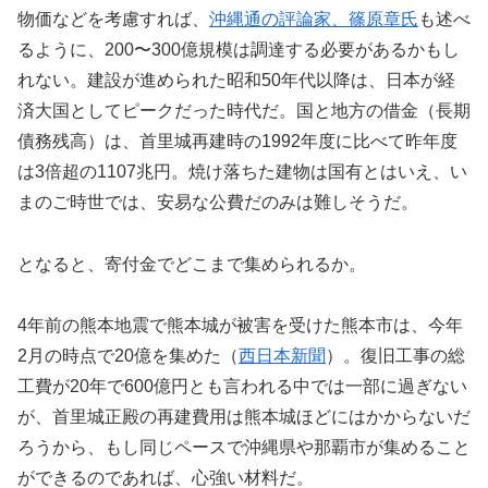
物価などを考慮すれば、
沖縄通の評論家、篠原章氏
も述べ
るように、200〜300億規模は調達する必要があるかもし
れない。建設が進められた昭和50年代以降は、日本が経
済大国としてピークだった時代だ。国と地方の借金（長期
債務残高）は、首里城再建時の1992年度に比べて昨年度
は3倍超の1107兆円。焼け落ちた建物は国有とはいえ、い
まのご時世では、安易な公費だのみは難しそうだ。
となると、寄付金でどこまで集められるか。
4年前の熊本地震で熊本城が被害を受けた熊本市は、今年
2月の時点で20億を集めた（
西日本新聞
）。復旧工事の総
工費が20年で600億円とも言われる中では一部に過ぎない
が、首里城正殿の再建費用は熊本城ほどにはかからないだ
ろうから、もし同じペースで沖縄県や那覇市が集めること
ができるのであれば、心強い材料だ。