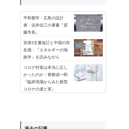
平和都市・広島の設計
者・浜井信三の著書『原
爆市長』
安保3文書改訂と中国の存
在感：『エネルギーの地
政学』を読みながら
コロナ対策は本当に正し
かったのか：青柳貞一郎
『臨床現場からみた新型
コロナの虚と実』
過去の記事