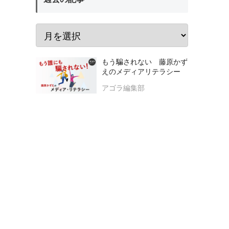
もう騙されない 藤原かず
えのメディアリテラシー
アゴラ編集部