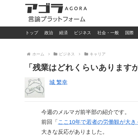
トップ
政治
経済
ビジネス
社会・一般
国際
ホーム
ビジネス
キャリア
「残業はどれくらいあります
城 繁幸
今週のメルマガ前半部の紹介です。
前回「
ここ10年で若者の労働観が大き
大きな反応がありました。