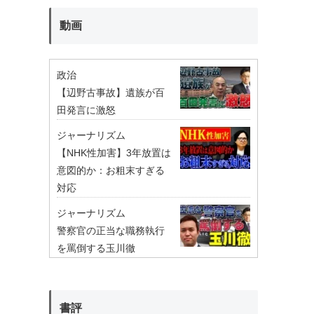
動画
政治
【辺野古事故】遺族が百
田発言に激怒
ジャーナリズム
【NHK性加害】3年放置は
意図的か：お粗末すぎる
対応
ジャーナリズム
警察官の正当な職務執行
を罵倒する玉川徹
書評