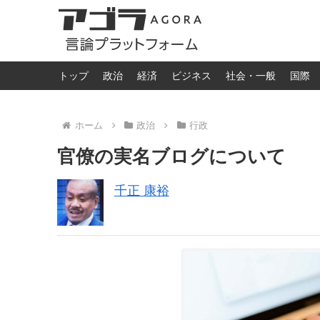
トップ
政治
経済
ビジネス
社会・一般
国際
ホーム
政治
行政
官僚の実名ブログについて
千正 康裕