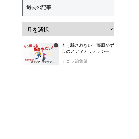
過去の記事
もう騙されない 藤原かず
えのメディアリテラシー
アゴラ編集部