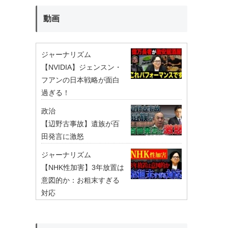
動画
ジャーナリズム
【NVIDIA】ジェンスン・
フアンの日本戦略が面白
過ぎる！
政治
【辺野古事故】遺族が百
田発言に激怒
ジャーナリズム
【NHK性加害】3年放置は
意図的か：お粗末すぎる
対応