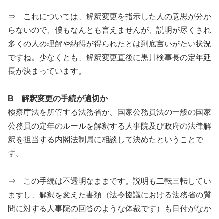
⇒ これについては、解釈変更を指示した人の意思が分か
らないので、僕もなんとも言えませんが、説明が尽くされ
多くの人の理解や納得が得られたとは到底言いがたい状況
ですね。少なくとも、解釈変更直後に黒川検事長の定年延
長が決まっています。
B 解釈変更の手続が適切か
検察庁法を所管する法務省が、国家公務員法の一般の国家
公務員の定年のルールを解釈する人事院及び政府の法律解
釈を担当する内閣法制局に相談して決めたということで
す。
⇒ この手続は不透明なままです。説明も二転三転してい
ますし、解釈を変えた書類（法令協議における法務省の質
問に対する人事院の回答のような体裁です）も日付がなか