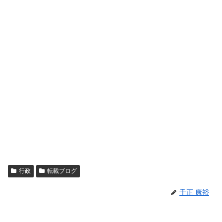
行政
転載ブログ
千正 康裕