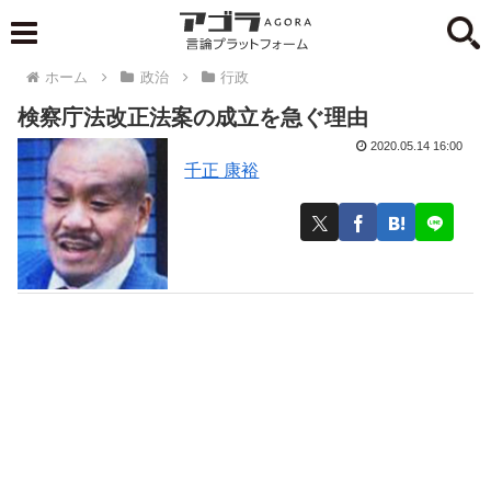
ホーム
政治
行政
検察庁法改正法案の成立を急ぐ理由
2020.05.14 16:00
千正 康裕