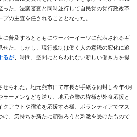
至った。法案審査と同時並行して自民党の党行政改革
ープの主査を任されることとなった。
速に普及するとともにウーバーイーツに代表されるギ
見せた。しかし、現行規制は働く人の意識の変化に追
するが
、
時間、空間にとらわれない新しい働き方を提
させられた。地元燕市にて市長が手紙を同封し今年4月
やラーメンなどを送り、地元企業の皆様が外食応援と
イクアウトや宿泊を応援する様、ボランティアでマス
つけ、気持ちを新たに頑張ろうと刺激を受けたもので
。