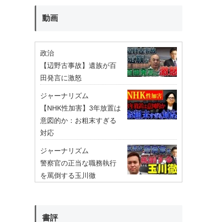
動画
政治
【辺野古事故】遺族が百
田発言に激怒
ジャーナリズム
【NHK性加害】3年放置は
意図的か：お粗末すぎる
対応
ジャーナリズム
警察官の正当な職務執行
を罵倒する玉川徹
書評