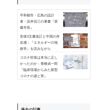
平和都市・広島の設計
者・浜井信三の著書『原
爆市長』
安保3文書改訂と中国の存
在感：『エネルギーの地
政学』を読みながら
コロナ対策は本当に正し
かったのか：青柳貞一郎
『臨床現場からみた新型
コロナの虚と実』
過去の記事