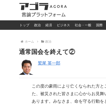
トップ
政治
経済
ビジネス
社会・一般
国際
ホーム
政治
通常国会を終えて②
鷲尾 英一郎
この度の豪雨により亡くなられた方と
た、被災された皆さまに心からお見舞
あります。みなさま、命を守る行動を