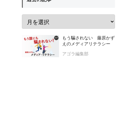
もう騙されない 藤原かず
えのメディアリテラシー
アゴラ編集部