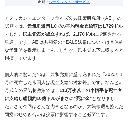
（出所：
シークレット・サービス
）
アメリカン・エンタープライズ公共政策研究所（AEI）の
試算では、
景気刺激策1.0での平均現金支給額は1,729ドル
でした。
民主党案が成立すれば、2,170ドル
に増額される
見通しです。AEIは共和党のHEALS法案については具体的
な予測値を提示しませんでしたが、民主党以下に収まると
指摘しています。
個人的に驚いたのは、共和党案に盛り込まれた「2020年1
月に死亡した米国人は現金支給の対象外」です。なんと3
月成立の景気刺激策では、
110万枚以上の小切手を死亡者
に支給し総額約10億ドルがまさに”死に金”
となりまし
た。さて今回はどんな内容となるのか、大統領選を控えた
両党のせめぎ合いは投票に影響すること必至です。