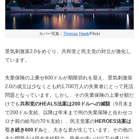
カバー写真：
Thomas Hawk
/Flickr
景気刺激策2.0をめぐり、共和党と民主党の対立が激化し
ています。
失業保険の上乗せ600ドルが期限切れを迎え、景気刺激策
2.0の成立は少なくとも約1,700万人の失業者にとって死活
問題となっています。しかし、その失業保険の上乗せ額だ
けでも
共和党のHEALS法案は200ドルへの減額
（9月末ま
で200ドル支給、以降は年末まで州の失業保険と合わせコ
ロナ前の給与の70％支給）、民主党案の
HEROES法案は
引き続き600ドル
と、大きな差が生じています。その他の
主な問題点は現金支給額で、両者の違いは以下の通りで