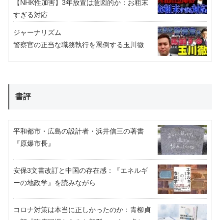
【NHK性加害】3年放置は意図的か：お粗末
すぎる対応
ジャーナリズム
警察官の正当な職務執行を罵倒する玉川徹
書評
平和都市・広島の設計者・浜井信三の著書
『原爆市長』
安保3文書改訂と中国の存在感：『エネルギ
ーの地政学』を読みながら
コロナ対策は本当に正しかったのか：青柳貞