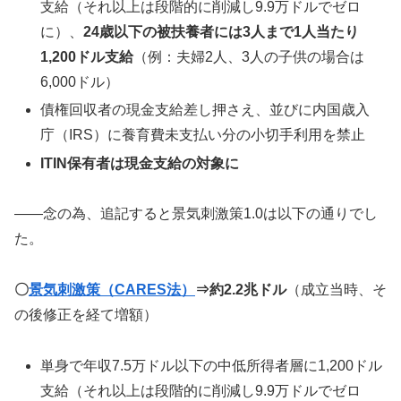
支給（それ以上は段階的に削減し9.9万ドルでゼロ
に）、
24歳以下の被扶養者には3人まで1人当たり
1,200ドル支給
（例：夫婦2人、3人の子供の場合は
6,000ドル）
債権回収者の現金支給差し押さえ、並びに内国歳入
庁（IRS）に養育費未支払い分の小切手利用を禁止
ITIN保有者は現金支給の対象に
――念の為、追記すると景気刺激策1.0は以下の通りでし
た。
〇
景気刺激策（CARES法）
⇒約2.2兆ドル
（成立当時、そ
の後修正を経て増額）
単身で年収7.5万ドル以下の中低所得者層に1,200ドル
支給（それ以上は段階的に削減し9.9万ドルでゼロ