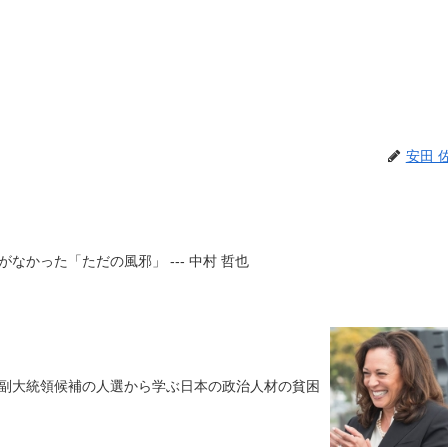
安田 
なかった「ただの風邪」 --- 中村 哲也
副大統領候補の人選から学ぶ日本の政治人材の貧困