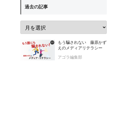
過去の記事
もう騙されない 藤原かず
えのメディアリテラシー
アゴラ編集部