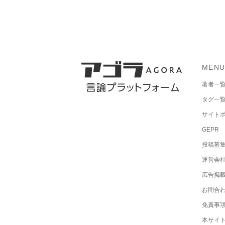
MEN
著者一
タグ一
サイト
GEPR
投稿募
運営会
広告掲
お問合
免責事
本サイ