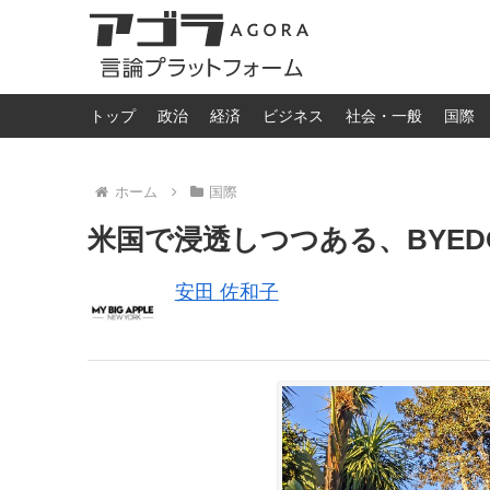
トップ
政治
経済
ビジネス
社会・一般
国際
ホーム
国際
米国で浸透しつつある、BYEDO
安田 佐和子