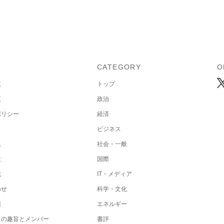
U
CATEGORY
O
覧
トップ
覧
政治
ポリシー
経済
ビジネス
集
社会・一般
社
国際
載
IT・メディア
わせ
科学・文化
項
エネルギー
トの趣旨とメンバー
書評