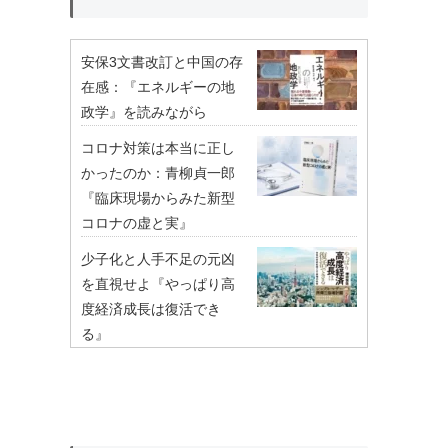
安保3文書改訂と中国の存
在感：『エネルギーの地
政学』を読みながら
コロナ対策は本当に正し
かったのか：青柳貞一郎
『臨床現場からみた新型
コロナの虚と実』
少子化と人手不足の元凶
を直視せよ『やっぱり高
度経済成長は復活でき
る』