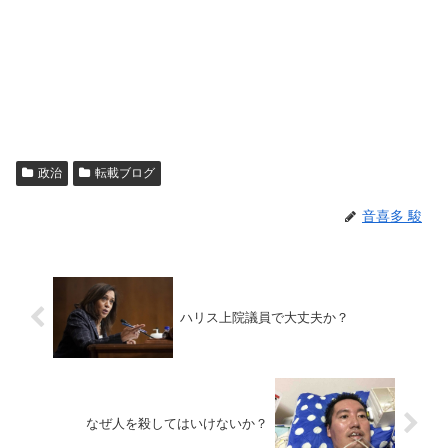
政治
転載ブログ
音喜多 駿
ハリス上院議員で大丈夫か？
なぜ人を殺してはいけないか？