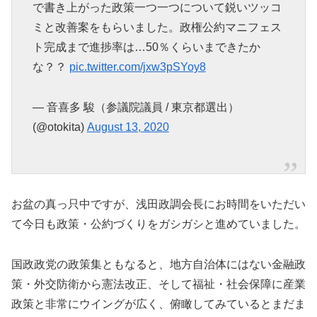
で書き上がった政策一つ一つについて鋭いツッコ
ミと改善案をもらいました。政権公約マニフェス
ト完成まで進捗率は…50％くらいまできたか
な？？
pic.twitter.com/jxw3pSYoy8
— 音喜多 駿（参議院議員 / 東京都選出）
(@otokita)
August 13, 2020
お盆の真っ只中ですが、浅田政調会長にお時間をいただい
て今日も政策・公約づくりをガシガシと進めていました。
国政政党の政策集ともなると、地方自治体にはない金融政
策・外交防衛から憲法改正、そして福祉・社会保障に産業
政策と非常にウイングが広く、俯瞰してみているとまだま