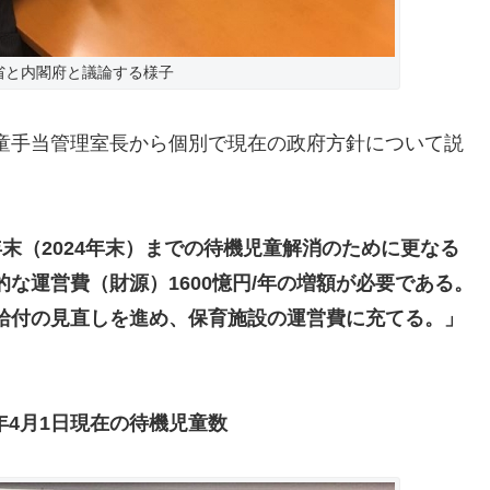
省と内閣府と議論する様子
童手当管理室長から個別で現在の政府方針について説
年末（2024年末）までの待機児童解消のために更なる
な運営費（財源）1600憶円/年の増額が必要である。
給付の見直しを進め、保育施設の運営費に充てる。」
0年4月1日現在の待機児童数