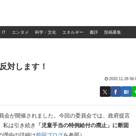
IT
エンタメ
科学・文化
エネルギー
書評
投稿募集
反対します！
2020.11.28 06:
委員会が開催されました。今回の委員会では、政府提言
、私は引き続き
「児童手当の特例給付の廃止」に断固
の理由の詳細は
前回ブログ
を参照）