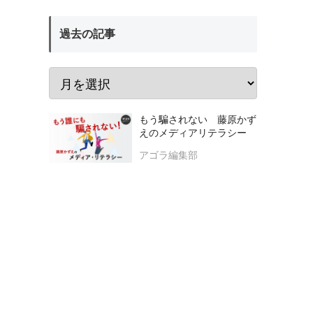
過去の記事
もう騙されない 藤原かず
えのメディアリテラシー
アゴラ編集部