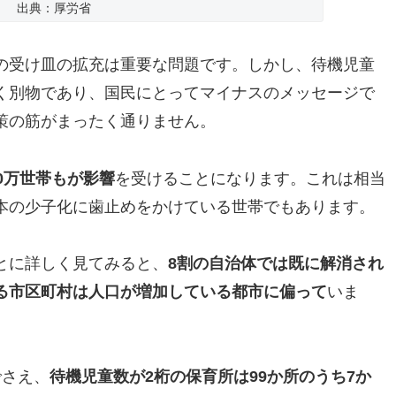
出典：厚労省
の受け皿の拡充は重要な問題です。しかし、待機児童
く別物であり、国民にとってマイナスのメッセージで
策の筋がまったく通りません。
0万世帯もが影響
を受けることになります。これは相当
本の少子化に歯止めをかけている世帯でもあります。
とに詳しく見てみると、
8割の自治体では既に解消され
る市区町村は人口が増加している都市に偏って
いま
でさえ、
待機児童数が2桁の保育所は99か所のうち7か