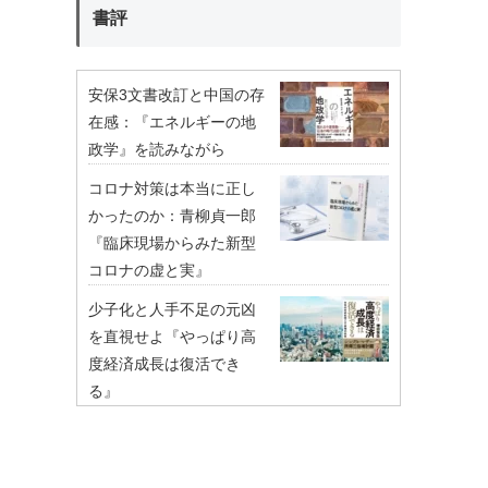
書評
安保3文書改訂と中国の存
在感：『エネルギーの地
政学』を読みながら
コロナ対策は本当に正し
かったのか：青柳貞一郎
『臨床現場からみた新型
コロナの虚と実』
少子化と人手不足の元凶
を直視せよ『やっぱり高
度経済成長は復活でき
る』