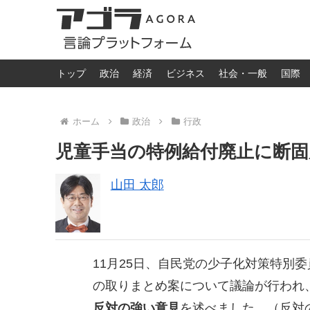
トップ
政治
経済
ビジネス
社会・一般
国際
ホーム
政治
行政
児童手当の特例給付廃止に断固
山田 太郎
11月25日、自民党の少子化対策特別
の取りまとめ案について議論が行われ
反対の強い意見
を述べました。（反対