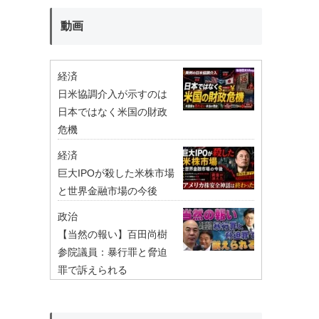
動画
経済
日米協調介入が示すのは
日本ではなく米国の財政
危機
経済
巨大IPOが殺した米株市場
と世界金融市場の今後
政治
【当然の報い】百田尚樹
参院議員：暴行罪と脅迫
罪で訴えられる