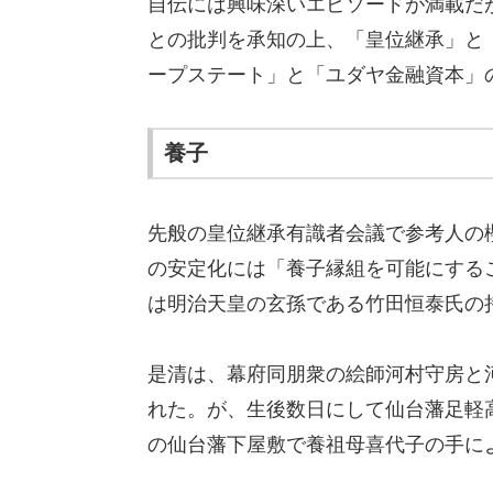
自伝には興味深いエピソードが満載だ
との批判を承知の上、「皇位継承」と
ープステート」と「ユダヤ金融資本」
養子
先般の皇位継承有識者会議で参考人の
の安定化には「養子縁組を可能にする
は明治天皇の玄孫である竹田恒泰氏の
是清は、幕府同朋衆の絵師河村守房と
れた。が、生後数日にして仙台藩足軽
の仙台藩下屋敷で養祖母喜代子の手に