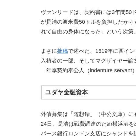
ヴァンリードは、契約書には3年間50
が是清の渡米費50ドルを負担したから
れて自由の身体になった」という次第
まさに
拙稿
で述べた、1619年に西イ
入植者の一部、そしてマグザイヤー論
「年季契約奉公人（indenture serv
ユダヤ金融資本
外債募集は「随想録」（中公文庫）にも
24日、是清は戦費調達のため横浜港
パース銀行ロンドン支店にシャンドを