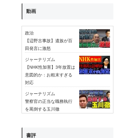
動画
政治
【辺野古事故】遺族が百
田発言に激怒
ジャーナリズム
【NHK性加害】3年放置は
意図的か：お粗末すぎる
対応
ジャーナリズム
警察官の正当な職務執行
を罵倒する玉川徹
書評