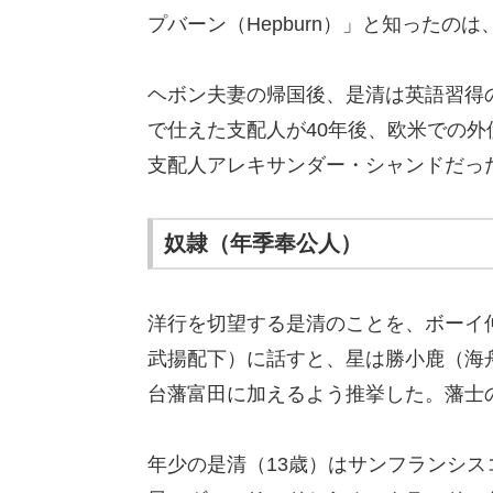
プバーン（Hepburn）」と知ったの
ヘボン夫妻の帰国後、是清は英語習得
で仕えた支配人が40年後、欧米での
支配人アレキサンダー・シャンドだっ
奴隷（年季奉公人）
洋行を切望する是清のことを、ボーイ
武揚配下）に話すと、星は勝小鹿（海
台藩富田に加えるよう推挙した。藩士
年少の是清（13歳）はサンフランシ