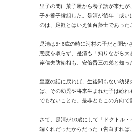
里子の間に菓子屋から養子話が来たが
子を養子縁組した。是清が後年「或い
のは、足軽とはいえ仙台藩士であった
是清は5~6歳の時に河村の子だと聞か
態度を取らず、是清も「知りながら大
岸信夫防衛相も、安倍晋三の弟と知っ
皇室の話に戻れば、生後間もない幼児
ば、その幼児や将来生まれた子は紛れ
でもないことだ。是非ともこの方向で
さて、是清が10歳にして「ドクトル
端くれだったからだった（告白すれば