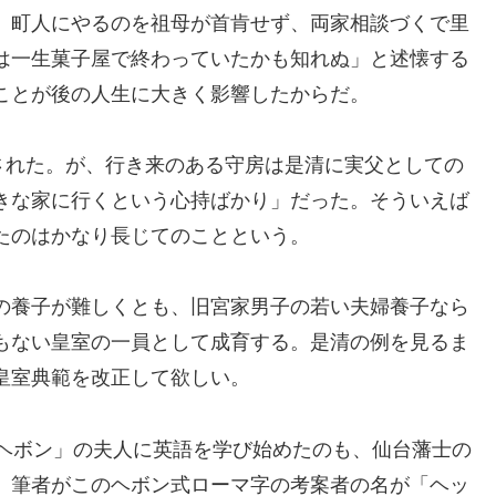
、町人にやるのを祖母が首肯せず、両家相談づくで里
は一生菓子屋で終わっていたかも知れぬ」と述懐する
ことが後の人生に大きく影響したからだ。
された。が、行き来のある守房は是清に実父としての
きな家に行くという心持ばかり」だった。そういえば
たのはかなり長じてのことという。
の養子が難しくとも、旧宮家男子の若い夫婦養子なら
もない皇室の一員として成育する。是清の例を見るま
皇室典範を改正して欲しい。
・ヘボン」の夫人に英語を学び始めたのも、仙台藩士の
、筆者がこのヘボン式ローマ字の考案者の名が「ヘッ