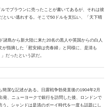
ドルでブラウンに売ったことが書いてあるが、それは彼
だといい逃れする。そこで50ドルを支払い、「天下晴
。
ンド諸島から新大陸に来た20名の黒人や英国からの白人
文が指摘した「慰安婦は売春婦」と同様に、是清も
ant）」だったという訳だ。
簡潔な記述がある。日露戦争勃発直後の1904年2月
を出発、ニューヨークで銀行を訪問した後、ロンドンで
訪う。シャンドは是清のボーイ時代を一度も話題にし