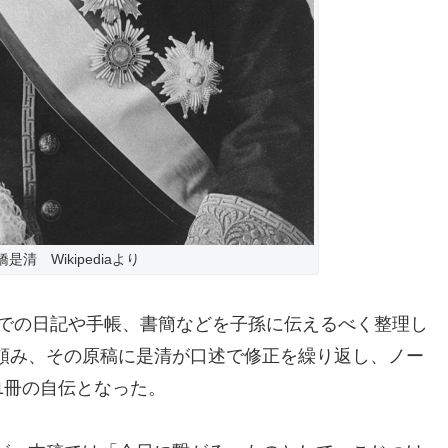
橋是清 Wikipediaより
までの日記や手帳、書簡などを子孫に伝えるべく整理し
頼み、その原稿に是清が口述で修正を繰り返し、ノー
1冊の自伝となった。