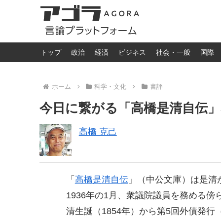
トップ
政治
経済
ビジネス
社会・一般
国際
ホーム
科学・文化
書評
今日に繋がる「高橋是清自伝」
高橋 克己
「
高橋是清自伝
」（中公文庫）は是清
1936年の1月、衆議院議員を務める
清生誕（1854年）から第5回外債発行