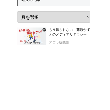
もう騙されない 藤原かず
えのメディアリテラシー
アゴラ編集部