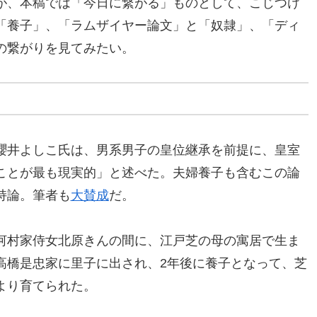
が、本稿では「今日に繋がる」ものとして、こじつけ
「養子」、「ラムザイヤー論文」と「奴隷」、「ディ
の繋がりを見てみたい。
櫻井よしこ氏は、男系男子の皇位継承を前提に、皇室
ことが最も現実的」と述べた。夫婦養子も含むこの論
持論。筆者も
大賛成
だ。
河村家侍女北原きんの間に、江戸芝の母の寓居で生ま
高橋是忠家に里子に出され、2年後に養子となって、芝
より育てられた。