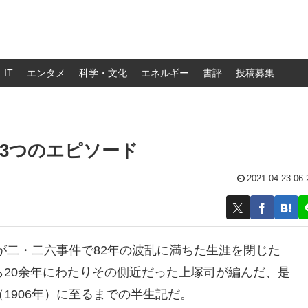
IT
エンタメ
科学・文化
エネルギー
書評
投稿募集
3つのエピソード
2021.04.23 06:
が二・二六事件で82年の波乱に満ちた生涯を閉じた
傍ら20余年にわたりその側近だった上塚司が編んだ、是
（1906年）に至るまでの半生記だ。