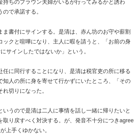
金持ちのブラウン夫婦がいるが行ってみるかと誘わ
うので承諾する。
まま書付にサインする。是清は、赤ん坊のお守や薪割
コックと喧嘩になり、主人に暇を請うと、「お前の身
付にサインしたではないか」という。
赴任に同行することになり、是清は税官吏の所に移る
で知人の所に身を寄せて行かずにいたところ、「その
それ切りになった。
というので是清は二人に事情を話し一緒に帰りたいと
取り戻すべく対決する。が、発音不十分につきagree
通が上手くゆかない。