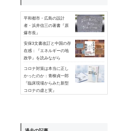
平和都市・広島の設計
者・浜井信三の著書『原
爆市長』
安保3文書改訂と中国の存
在感：『エネルギーの地
政学』を読みながら
コロナ対策は本当に正し
かったのか：青柳貞一郎
『臨床現場からみた新型
コロナの虚と実』
過去の記事