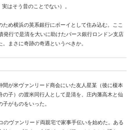
は、実はそう昔のことでない）。
のため横浜の英系銀行にボーイとして住み込む。ここ
外債発行で是清を大いに助けたバース銀行ロンドン支店
た。まさに奇跡の奇遇というべきか。
仲間が米ヴァンリード商会にいた友人星某（後に榎本
舟の子）の渡米同行人として是清を、庄内藩高木と仙
の子がものをいった。
スコのヴァンリード両親宅で家事手伝いを始めた。ある