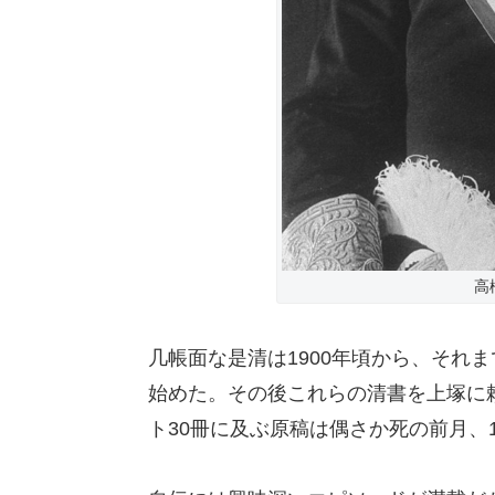
高
几帳面な是清は1900年頃から、それ
始めた。その後これらの清書を上塚に
ト30冊に及ぶ原稿は偶さか死の前月、