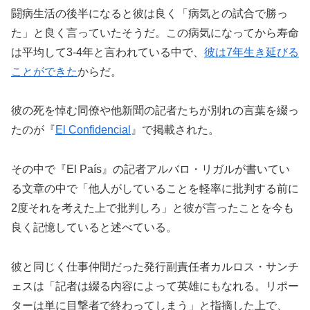
闘病生活の後半になると彼は良く「病気との試合で勝っ
た」と良く言っていたそうだ。この病気になってから寿命
は平均して3-4年と言われている中で、
彼は7年生き延びる
ことができた
からだ。
彼の死を悼む同僚や他新聞の記者たちが別れの言葉を綴っ
たのが『
El Confidencial
』で掲載された。
その中で『El País』の記者アルバロ・リガルが書いてい
る文章の中で「他人がしていることを軽率に批判する前に
2度それを考えた上で批判しろ」と彼が言ったことを今も
良く記憶していると述べている。
彼と同じく仕事仲間だった発行副責任者カルロス・サンチ
ェスは「記者は綴る内容によって英雄にもなれる。リポー
ターは単に目撃者で終わってしまう」と指摘した上で、