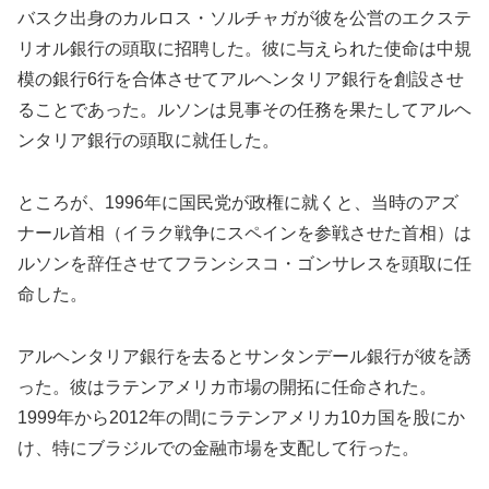
バスク出身のカルロス・ソルチャガが彼を公営のエクステ
リオル銀行の頭取に招聘した。彼に与えられた使命は中規
模の銀行6行を合体させてアルヘンタリア銀行を創設させ
ることであった。ルソンは見事その任務を果たしてアルヘ
ンタリア銀行の頭取に就任した。
ところが、1996年に国民党が政権に就くと、当時のアズ
ナール首相（イラク戦争にスペインを参戦させた首相）は
ルソンを辞任させてフランシスコ・ゴンサレスを頭取に任
命した。
アルヘンタリア銀行を去るとサンタンデール銀行が彼を誘
った。彼はラテンアメリカ市場の開拓に任命された。
1999年から2012年の間にラテンアメリカ10カ国を股にか
け、特にブラジルでの金融市場を支配して行った。