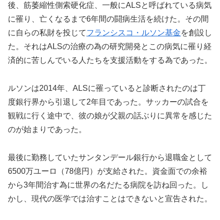
後、筋萎縮性側索硬化症、一般にALSと呼ばれている病気
に罹り、亡くなるまで6年間の闘病生活を続けた。その間
に自らの私財を投じて
フランシスコ・ルソン基金
を創設し
た。それはALSの治療の為の研究開発とこの病気に罹り経
済的に苦しんでいる人たちを支援活動をする為であった。
ルソンは2014年、ALSに罹っていると診断されたのは丁
度銀行界から引退して2年目であった。サッカーの試合を
観戦に行く途中で、彼の娘が父親の話ぶりに異常を感じた
のが始まりであった。
最後に勤務していたサンタンデール銀行から退職金として
6500万ユーロ（78億円）が支給された。資金面での余裕
から3年間治す為に世界の名だたる病院を訪ね回った。し
かし、現代の医学では治すことはできないと宣告された。