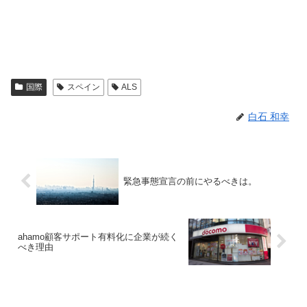
国際
スペイン
ALS
白石 和幸
緊急事態宣言の前にやるべきは。
ahamo顧客サポート有料化に企業が続く
べき理由