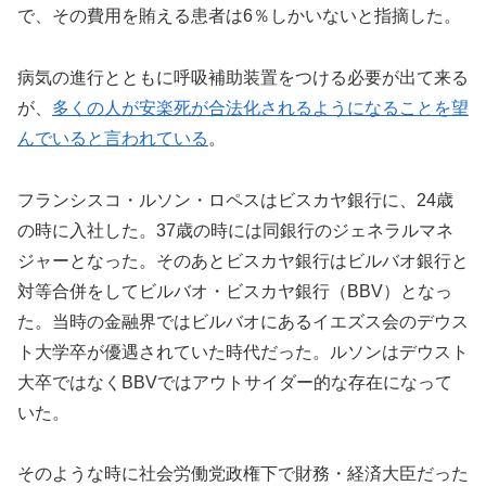
で、その費用を賄える患者は6％しかいないと指摘した。
病気の進行とともに呼吸補助装置をつける必要が出て来る
が、
多くの人が安楽死が合法化されるようになることを望
んでいると言われている
。
フランシスコ・ルソン・ロペスはビスカヤ銀行に、24歳
の時に入社した。37歳の時には同銀行のジェネラルマネ
ジャーとなった。そのあとビスカヤ銀行はビルバオ銀行と
対等合併をしてビルバオ・ビスカヤ銀行（BBV）となっ
た。当時の金融界ではビルバオにあるイエズス会のデウス
ト大学卒が優遇されていた時代だった。ルソンはデウスト
大卒ではなくBBVではアウトサイダー的な存在になって
いた。
そのような時に社会労働党政権下で財務・経済大臣だった