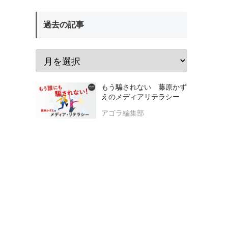
過去の記事
もう騙されない 藤原かず
えのメディアリテラシー
アゴラ編集部