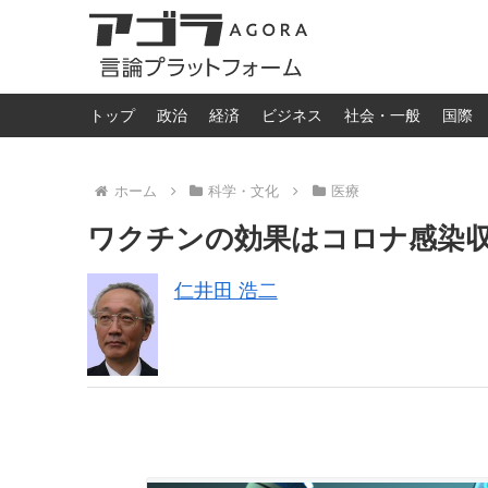
トップ
政治
経済
ビジネス
社会・一般
国際
ホーム
科学・文化
医療
ワクチンの効果はコロナ感染
仁井田 浩二