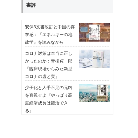
書評
安保3文書改訂と中国の存
在感：『エネルギーの地
政学』を読みながら
コロナ対策は本当に正し
かったのか：青柳貞一郎
『臨床現場からみた新型
コロナの虚と実』
少子化と人手不足の元凶
を直視せよ『やっぱり高
度経済成長は復活でき
る』