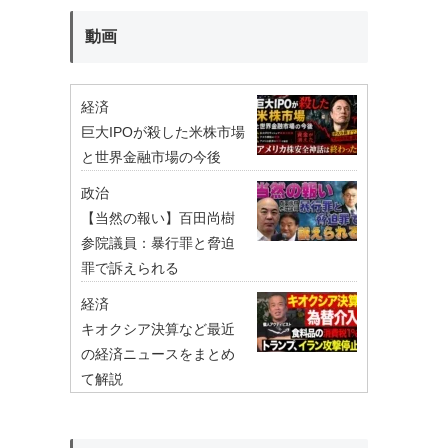
動画
経済
巨大IPOが殺した米株市場
と世界金融市場の今後
政治
【当然の報い】百田尚樹
参院議員：暴行罪と脅迫
罪で訴えられる
経済
キオクシア決算など最近
の経済ニュースをまとめ
て解説