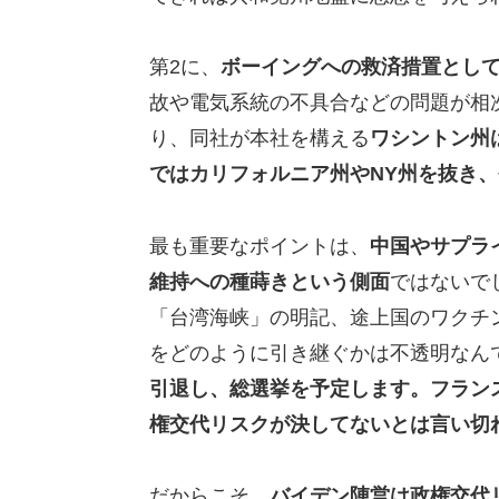
第2に、
ボーイングへの救済措置とし
故や電気系統の不具合などの問題が相
り、同社が本社を構える
ワシントン州
ではカリフォルニア州やNY州を抜き
最も重要なポイントは、
中国やサプラ
維持への種蒔きという側面
ではないで
「台湾海峡」の明記、途上国のワクチ
をどのように引き継ぐかは不透明なん
引退し、総選挙を予定します。フランス
権交代リスクが決してないとは言い切
だからこそ、
バイデン陣営は政権交代