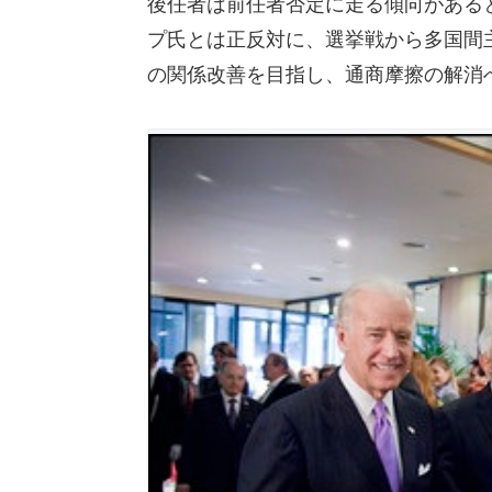
後任者は前任者否定に走る傾向がある
プ氏とは正反対に、選挙戦から多国間
の関係改善を目指し、通商摩擦の解消