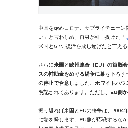
中国を始めコロナ、サプライチェーン
い」と言わしめ、自身が引っ提げた「
米国とG7の復活を成し遂げたと言え
さらに
米国と欧州連合（EU）の首脳会
スの補助金をめぐる紛争に幕
を下ろす
の停止で合意
しました。
ホワイトハウ
明記
されてあります。ただし、
EU側
振り返れば米国とEUの紛争は、2004
に端を発します。EU側が応戦するなか、