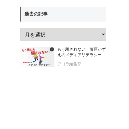
過去の記事
もう騙されない 藤原かず
えのメディアリテラシー
アゴラ編集部