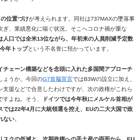
ての位置づけ
が考えられます。同社は737MAXの墜落事
次ぎ、業績悪化に喘ぐ状況。そこへコロナ禍が重な
は人口では全米13位ながら、年初来の人員削減予定数
、今年トップ
という不名誉に預かっています。
イチェーン構築などを念頭に入れた多国間アプローチ
しょうか。今回の
G7首脳宣言
ではB3Wの設立に加え、
ン支援などで合意したわけですが、次の政権がこれら
ですよね。そう、
ドイツでは今年秋にメルケル首相が
では22年4月に大統領選を控え、EUの二大大国で政
れない
。
リスクの低減と、次期政権への手土産の両面から、EU