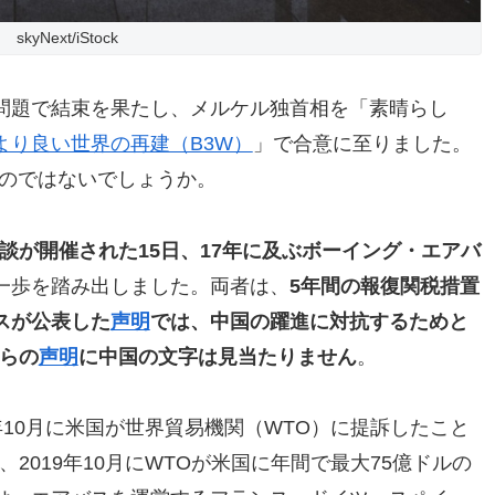
skyNext/iStock
問題で結束を果たし、メルケル独首相を「素晴らし
より良い世界の再建（B3W）
」で合意に至りました。
るのではないでしょうか。
談が開催された15日、17年に及ぶボーイング・エアバ
一歩を踏み出しました。両者は、
5年間の報復関税措置
スが公表した
声明
では、中国の躍進に対抗するためと
からの
声明
に中国の文字は見当たりません
。
年10月に米国が世界貿易機関（WTO）に提訴したこと
2019年10月にWTOが米国に年間で最大75億ドルの