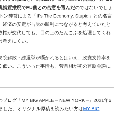
税措置撤廃でEU側との合意を選んだ
のではないでしょ
による「It’s The Economy, Stupid」との名言
、経済の安定が与党の勝利につながると考えていたと
政権が交代しても、目の上のたんこぶを処理してくれ
は考えにくい。
衆院解散・総選挙が囁かれるとはいえ、政党支持率を
く低い。こういった事情も、菅首相が初の首脳会談に
MY BIG APPLE – NEW YORK –」2021年6
きました。オリジナル原稿を読みたい方は
MY BIG