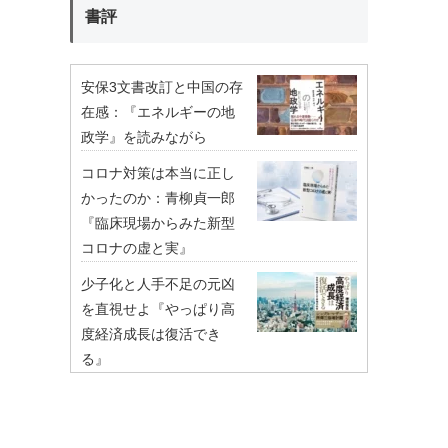
書評
安保3文書改訂と中国の存
在感：『エネルギーの地
政学』を読みながら
コロナ対策は本当に正し
かったのか：青柳貞一郎
『臨床現場からみた新型
コロナの虚と実』
少子化と人手不足の元凶
を直視せよ『やっぱり高
度経済成長は復活でき
る』