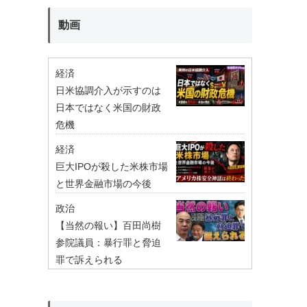
動画
経済
日米協調介入が示すのは
日本ではなく米国の財政
危機
経済
巨大IPOが殺した米株市場
と世界金融市場の今後
政治
【当然の報い】百田尚樹
参院議員：暴行罪と脅迫
罪で訴えられる