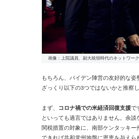
画像：上院議員、副大統領時代のネットワー
もちろん、バイデン陣営の友好的な姿
ざっくり以下の3つではないかと推察
まず、
コロナ禍での米経済回復支援
で
といっても過言ではありません。余談
関税措置の対象に、南部ケンタッキー
できれば共和党州地盤に恩恵を与えら