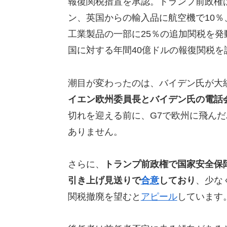
報復関税措置を承認。トランプ前政権
ン、英国からの輸入品に航空機で10
工業製品の一部に25％の追加関税を発動
国に対する年間40億ドルの報復関税
潮目が変わったのは、バイデン氏が大
イエン欧州委員長とバイデン氏の電話
切れを迎える前に、G7で欧州に飛んだ
ありません。
さらに、
トランプ前政権で国家安全保
引き上げ見送りで
合意
しており
、少な
関税撤廃を望むと
アピール
しています