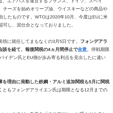
は、エアバスを運営するフランス、ドイツ、スペイ
％、チーズを始めオリーブ油、ウイスキーなどの商品や
したものです。WTOは2020年10月、今度はEUに米
を認可し、泥仕合となっておりました。
統領に就任してまもなくの3月5日です。
フォンデアラ
会談を経て、報復関税の4ヵ月間停止で
合意
。停戦期限
バイデン氏とEU側が歩み寄る利点を見出したに違い
障を理由に発動した鉄鋼・アルミ追加関税も5月に関税
くともフォンデアライエン氏は期限となる12月までの
。