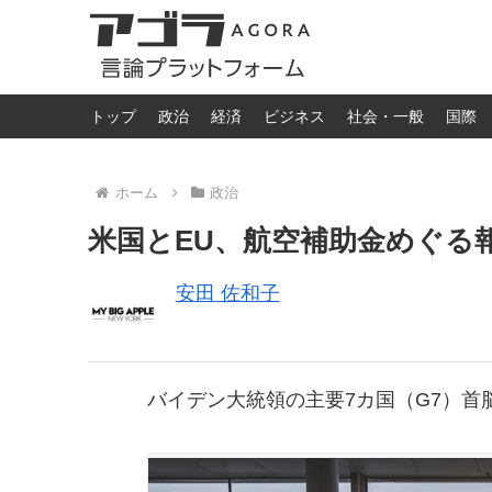
トップ
政治
経済
ビジネス
社会・一般
国際
ホーム
政治
米国とEU、航空補助金めぐる
安田 佐和子
バイデン大統領の主要7カ国（G7）