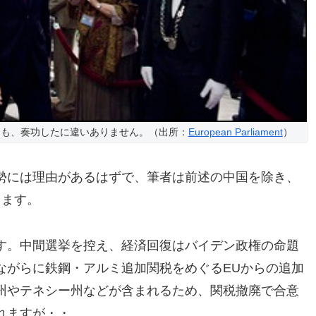
クも、奏功したに違いありません。（出所：
European Parliament
）
勢には理由があるはずで、筆者は前述の中国を除き、
します。
す。中間選挙を控え、経済回復はバイデン政権の命題
ながらに鉄鋼・アルミ追加関税をめぐるEUからの追加
州やテネシー州などが含まれるため、関税撤廃で合意
れますが・・。