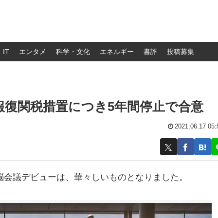
IT
エンタメ
科学・文化
エネルギー
書評
投稿募集
報復関税措置につき5年間停止で合意
2021.06.17 05:
首脳会議デビューは、華々しいものとなりました。