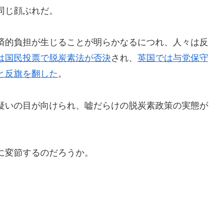
同じ顔ぶれだ。
済的負担が生じることが明らかなるにつれ、人々は反
は国民投票で脱炭素法が否決
され、
英国では与党保守
と反旗を翻した
。
疑いの目が向けられ、嘘だらけの脱炭素政策の実態が
に変節するのだろうか。