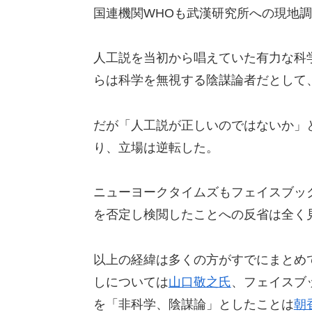
国連機関WHOも武漢研究所への現地
人工説を当初から唱えていた有力な科
らは科学を無視する陰謀論者だとして
だが「人工説が正しいのではないか」
り、立場は逆転した。
ニューヨークタイムズもフェイスブッ
を否定し検閲したことへの反省は全く
以上の経緯は多くの方がすでにまとめ
しについては
山口敬之氏
、フェイスブ
を「非科学、陰謀論」としたことは
朝