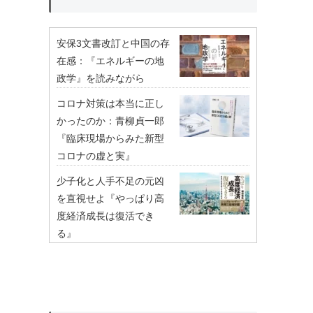
安保3文書改訂と中国の存
在感：『エネルギーの地
政学』を読みながら
コロナ対策は本当に正し
かったのか：青柳貞一郎
『臨床現場からみた新型
コロナの虚と実』
少子化と人手不足の元凶
を直視せよ『やっぱり高
度経済成長は復活でき
る』