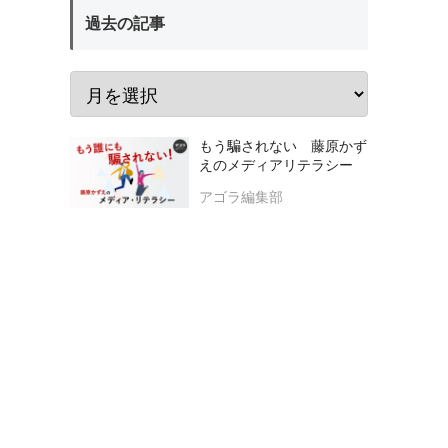
過去の記事
もう騙されない 藤原かず
えのメディアリテラシー
アゴラ編集部