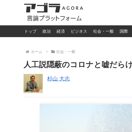
トップ
政治
経済
ビジネス
社会・一般
国際
ホーム
社会・一般
人工説隠蔽のコロナと嘘だら
杉山 大志