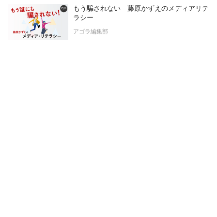
もう騙されない 藤原かずえのメディアリテ
ラシー
アゴラ編集部