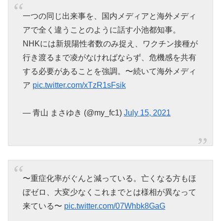
一つの同じ出来事を、国内メディアと海外メディ
アで全く違うことのように話す小池都知事。
NHKには新規陽性者数のみ捉え、ワクチン接種が
行き渡るまで凌がなければならず、危機感を共有
する必要があることを強調。〜続いて海外メディ
ア
pic.twitter.com/xTzR1sFsik
— 青山 まさゆき (@my_fc1)
July 15, 2021
〜重症化率がぐんと減っている。亡くなる方もほ
ぼゼロ、大変少なくこれまでとは様相が異なって
来ている〜
pic.twitter.com/07Whbk8GaG