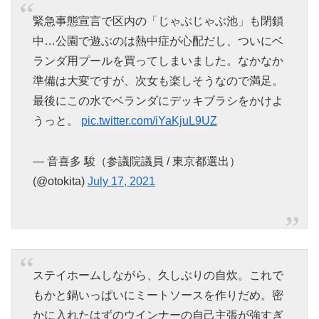
緊急事態宣言で区内の「じゃぶじゃぶ池」も閉鎖
中…公園で遊ぶのは熱中症が心配だし、ついにベ
ランダ用プールを買ってしまいました。なかなか
準備は大変ですが、次女も楽しそうなので満足。
最後にこの水でベランダにデッキブラシをかけよ
うっと。
pic.twitter.com/iYaKjuL9UZ
— 音喜多 駿（参議院議員 / 東京都選出）
(@otokita)
July 17, 2021
ステイホームしながら、久しぶりの自炊。これで
もかと鍋いっぱいにミートソースを作りだめ。密
かに入れたはずのウインナーの自己主張が強すぎ