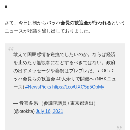
■
さて、今日は朝から
バッハ会長の歓迎会が行われる
という
ニュースが物議を醸し出しておりました。
敢えて国民感情を逆撫でしたいのか。ならば経済
を止めたり無観客になどするべきではない。政府
の出すメッセージや姿勢はブレブレだ。 / IOCバ
ッハ会長らの歓迎会 40人余りで開催へ (NHKニュ
ース)
#NewsPicks
https://t.co/UXC5p5ObMy
— 音喜多 駿（参議院議員 / 東京都選出）
(@otokita)
July 16, 2021