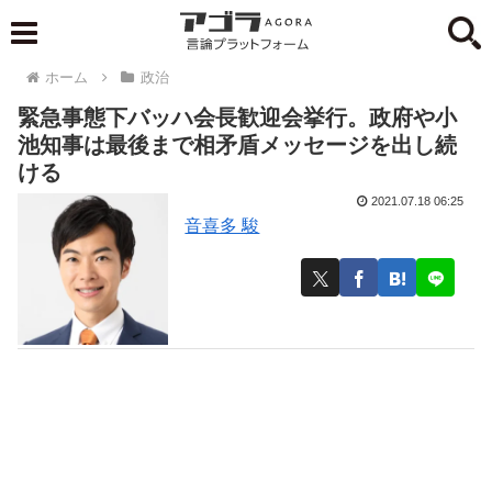
ホーム
政治
緊急事態下バッハ会長歓迎会挙行。政府や小
池知事は最後まで相矛盾メッセージを出し続
ける
2021.07.18 06:25
音喜多 駿