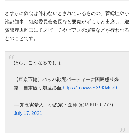
さすがに飲食は伴わないとされているものの、菅総理や小
池都知事、組織委員会会長など要職がずらりと出席し、迎
賓館赤坂離宮にてスピーチやピアノの演奏などが行われる
とのことです。
ほら、こうなるでしょ……
【東京五輪】バッハ歓迎パーティーに国民怒り爆
発 自粛破り加速必至
https://t.co/wwSX9KMqe9
— 知念実希人 小説家・医師 (@MIKITO_777)
July 17, 2021