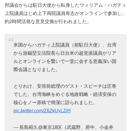
邦議会からは駐日大使から転身したウィリアム・ハガティ
上院議員はじめ上下両院議員有志がオンラインで参加し、
約2時間活発な意見交換が行われました。
米国からハガティ上院議員（前駐日大使）、台湾
から游錫堃立法院長ら日台米の超党派議員がリア
ルとオンラインを繋いで一堂に会する意義深い国
際会議となりました。
とりわけ、安倍前総理のゲスト・スピーチは圧巻
でした。台湾海峡をめぐる地政戦略・経済安保の
核心をノー原稿で簡潔に語られました。
pic.twitter.com/Z6ZkUyLZiH
— 長島昭久@東京18区（武蔵野、府中、小金井