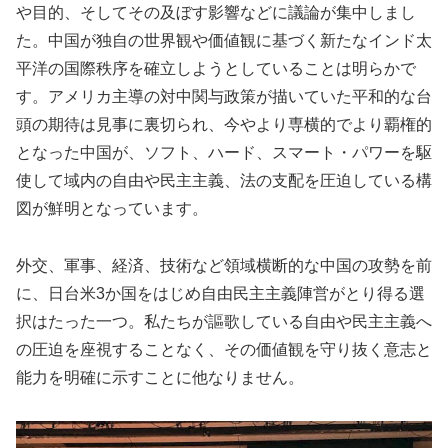
や目的、そしてその及ぼす影響などに議論が集中しまし
た。中国が独自の世界観や価値観に基づく新たなインド太
平洋の国際秩序を確立しようとしていることは明らかで
す。アメリカ主導の対中関与政策が描いていた平和的な台
頭の期待は見事に裏切られ、今やより専横的でより覇権的
となった中国が、ソフト、ハード、スマート・パワーを駆
使して域内の自由や民主主義、法の支配を圧迫している構
図が鮮明となっています。
外交、軍事、経済、技術など領域横断的な中国の攻勢を前
に、日台米3か国をはじめ自由民主主義陣営がとり得る選
択はたった一つ。私たちが謳歌している自由や民主主義へ
の圧迫を座視することなく、その価値観を守り抜く意志と
能力を明確に示すことに他なりません。