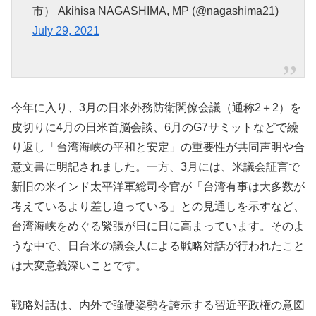
市） Akihisa NAGASHIMA, MP (@nagashima21)
July 29, 2021
今年に入り、3月の日米外務防衛閣僚会議（通称2＋2）を
皮切りに4月の日米首脳会談、6月のG7サミットなどで繰
り返し「台湾海峡の平和と安定」の重要性が共同声明や合
意文書に明記されました。一方、3月には、米議会証言で
新旧の米インド太平洋軍総司令官が「台湾有事は大多数が
考えているより差し迫っている」との見通しを示すなど、
台湾海峡をめぐる緊張が日に日に高まっています。そのよ
うな中で、日台米の議会人による戦略対話が行われたこと
は大変意義深いことです。
戦略対話は、内外で強硬姿勢を誇示する習近平政権の意図