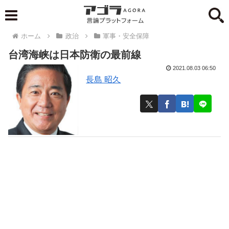
ホーム
政治
軍事・安全保障
台湾海峡は日本防衛の最前線
2021.08.03 06:50
長島 昭久