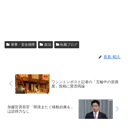
軍事・安全保障
政治
転載ブログ
長島 昭久
ワシントンポスト記者の「五輪中の居酒
屋」投稿に賛否両論
加藤官房長官「県境またぐ移動自粛を」
は説得力なし