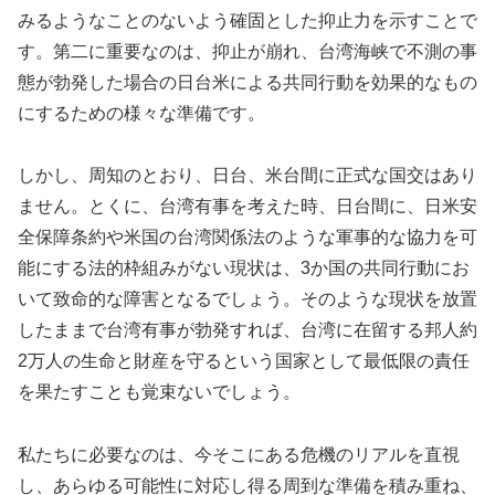
みるようなことのないよう確固とした抑止力を示すことで
す。第二に重要なのは、抑止が崩れ、台湾海峡で不測の事
態が勃発した場合の日台米による共同行動を効果的なもの
にするための様々な準備です。
しかし、周知のとおり、日台、米台間に正式な国交はあり
ません。とくに、台湾有事を考えた時、日台間に、日米安
全保障条約や米国の台湾関係法のような軍事的な協力を可
能にする法的枠組みがない現状は、3か国の共同行動にお
いて致命的な障害となるでしょう。そのような現状を放置
したままで台湾有事が勃発すれば、台湾に在留する邦人約
2万人の生命と財産を守るという国家として最低限の責任
を果たすことも覚束ないでしょう。
私たちに必要なのは、今そこにある危機のリアルを直視
し、あらゆる可能性に対応し得る周到な準備を積み重ね、