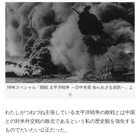
NHKスペシャル「開戦 太平洋戦争 ～日中米英 知られざる攻防～」よ
り
わたしがつねづね主張している太平洋戦争の敗戦とは中国
との対米外交戦の敗北であるという私の歴史観を強化する
ものでだいたい公正だった。