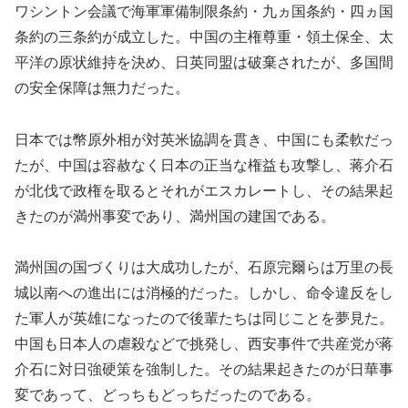
ワシントン会議で海軍軍備制限条約・九ヵ国条約・四ヵ国
条約の三条約が成立した。中国の主権尊重・領土保全、太
平洋の原状維持を決め、日英同盟は破棄されたが、多国間
の安全保障は無力だった。
日本では幣原外相が対英米協調を貫き、中国にも柔軟だっ
たが、中国は容赦なく日本の正当な権益も攻撃し、蒋介石
が北伐で政権を取るとそれがエスカレートし、その結果起
きたのが満州事変であり、満州国の建国である。
満州国の国づくりは大成功したが、石原完爾らは万里の長
城以南への進出には消極的だった。しかし、命令違反をし
た軍人が英雄になったので後輩たちは同じことを夢見た。
中国も日本人の虐殺などで挑発し、西安事件で共産党が蒋
介石に対日強硬策を強制した。その結果起きたのが日華事
変であって、どっちもどっちだったのである。