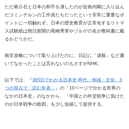
ただ蒋介石と日本の和平を潰したのが近衛内閣に入り込ん
だコミンテルンの工作員たちだったという非常に重要なポ
イントに一切触れず。日本の歴史教育が正常化するリトマ
ス試験紙は朝日新聞の尾崎秀実やゾルゲの名が教科書に載
るかどうかだ。
南京攻略について取り上げたのに、日記に「虐殺」など書
いてなかったことは言わないのもさすがNHK。
以下では、『
365日でわかる日本史 時代・地域・文化、3
つの視点で「読む年表」
』の「10ページで分かる世界の
なかの日本史」のなかから、「中国との外交戦争に負けた
のが日米戦争の敗因」を少し短縮して提供する。