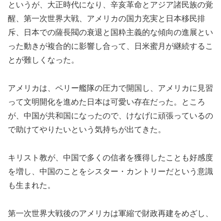
というが、大正時代になり、辛亥革命とアジア諸民族の覚
醒、第一次世界大戦、アメリカの国力充実と日本移民排
斥、日本での薩長閥の衰退と国粋主義的な傾向の進展とい
った動きが複合的に影響し合って、日米蜜月が継続するこ
とが難しくなった。
アメリカは、ペリー艦隊の圧力で開国し、アメリカに見習
って文明開化を進めた日本は可愛い存在だった。ところ
が、中国が共和国になったので、けなげに頑張っているの
で助けてやりたいという気持ちが出てきた。
キリスト教が、中国で多くの信者を獲得したことも好感度
を増し、中国のことをシスター・カントリーだという意識
も生まれた。
第一次世界大戦後のアメリカは軍縮で財政再建をめざし、