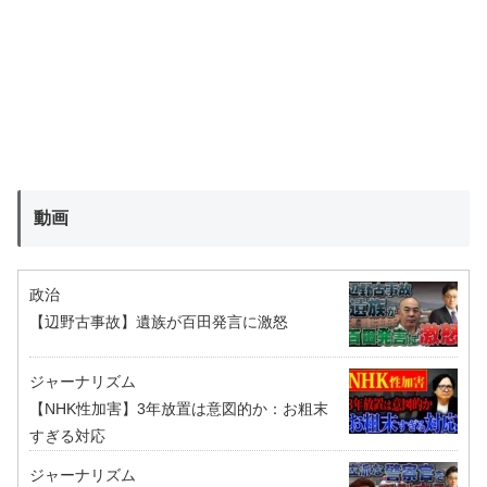
動画
政治
【辺野古事故】遺族が百田発言に激怒
ジャーナリズム
【NHK性加害】3年放置は意図的か：お粗末
すぎる対応
ジャーナリズム