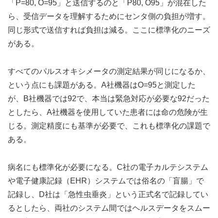
「P=80, O=95」と送信するのと「P80, O95」が混在した
ら、受信データを理解するためにセンタ側の負担が増す。
同じ形式で送信すれば負担は減る。ここに標準化のニーズ
がある。
すべてのパルスオキシメータの測定結果が同じになるか、
という点にも課題がある。A社機器はO=95と測定した
が、B社機器では92で、本当は緊急対応が必要な92だった
としたら、A社機器を使用していた患者には命の危険が生
じる。測定精度にも基準が必要で、これも標準化の課題で
ある。
病名にも標準化が必要になる。C社の電子カルテシステム
や電子健康記録（EHR）システムでは俗名の「盲腸」で
記録し、D社は「急性虫垂炎」という正式名で記録してい
るとしたら、両社のシステム間ではヘルスデータをスムー