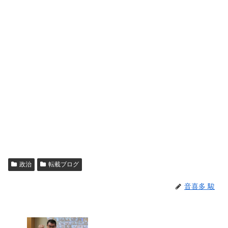
政治
転載ブログ
音喜多 駿