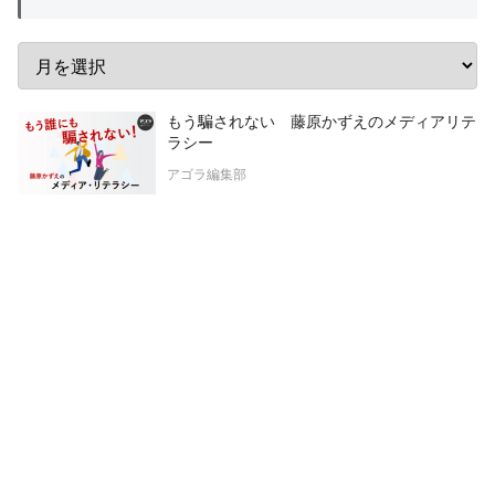
もう騙されない 藤原かずえのメディアリテ
ラシー
アゴラ編集部