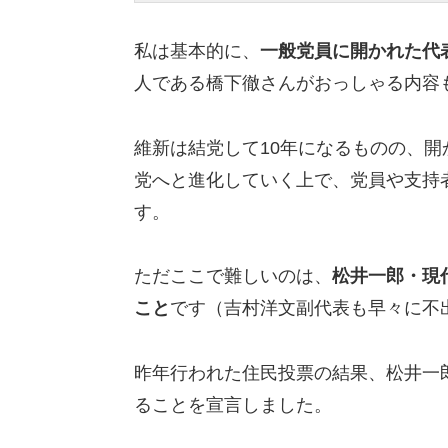
私は基本的に、
一般党員に開かれた代
人である橋下徹さんがおっしゃる内容
維新は結党して10年になるものの、
党へと進化していく上で、党員や支持
す。
ただここで難しいのは、
松井一郎・現
こと
です（吉村洋文副代表も早々に不
昨年行われた住民投票の結果、松井一
ることを宣言しました。