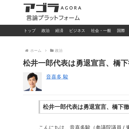
トップ
政治
経済
ビジネス
社会・一般
国際
ホーム
政治
松井一郎代表は勇退宣言、橋下
音喜多 駿
松井一郎代表は勇退宣言、橋下
こんにちは、音喜多駿（参議院議員 /