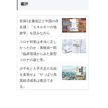
書評
安保3文書改訂と中国の存
在感：『エネルギーの地
政学』を読みながら
コロナ対策は本当に正し
かったのか：青柳貞一郎
『臨床現場からみた新型
コロナの虚と実』
少子化と人手不足の元凶
を直視せよ『やっぱり高
度経済成長は復活でき
る』