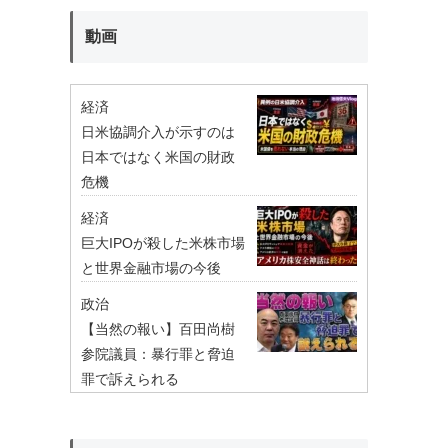
動画
経済
日米協調介入が示すのは
日本ではなく米国の財政
危機
経済
巨大IPOが殺した米株市場
と世界金融市場の今後
政治
【当然の報い】百田尚樹
参院議員：暴行罪と脅迫
罪で訴えられる