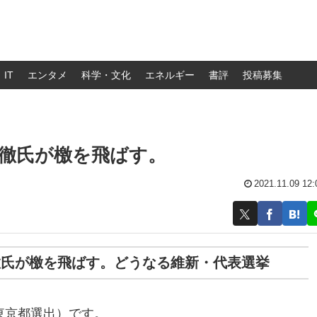
IT
エンタメ
科学・文化
エネルギー
書評
投稿募集
徹氏が檄を飛ばす。
2021.11.09 12:
徹氏が檄を飛ばす。どうなる維新・代表選挙
 東京都選出）です。