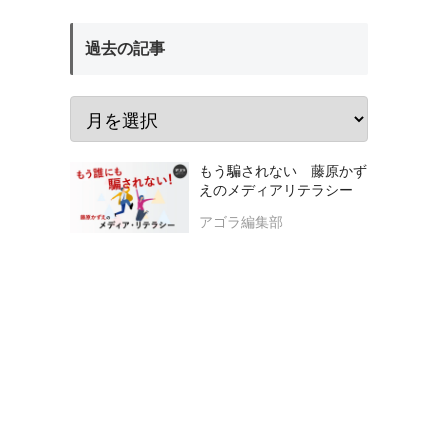
過去の記事
もう騙されない 藤原かず
えのメディアリテラシー
アゴラ編集部