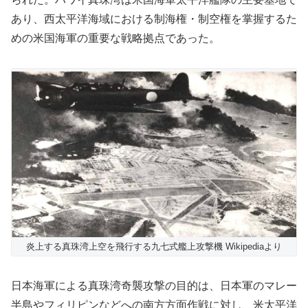
あり、西太平洋海域における制海権・制空権を掌握するた
めの米国海軍の重要な戦略拠点であった。
炎上する真珠湾上空を飛行する九七式艦上攻撃機 Wikipediaより
日本海軍による真珠湾奇襲攻撃の目的は、日本軍のマレー
半島やフィリピンなどへの南方方面作戦に対し、米太平洋