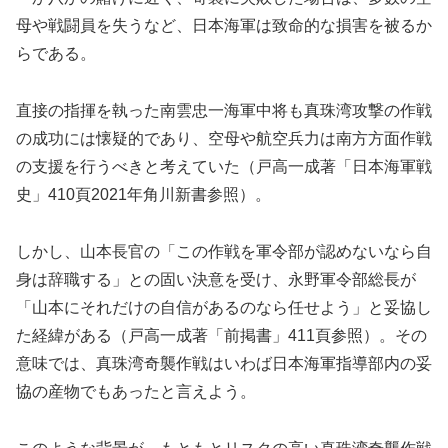
母や戦闘員を失うなど、日本海軍は致命的な損害を被るか
らである。
直接の指揮を執った南雲忠一海軍中将も真珠湾攻撃の作戦
の成功には懐疑的であり、空母や航空兵力は南方方面作戦
の支援を行うべきと考えていた（戸高一成著「日本海軍戦
史」410頁2021年角川新書参照）。
しかし、山本長官の「この作戦を軍令部が認めないなら自
身は辞職する」との固い決意を受け、永野軍令部総長が
「山本にそれだけの自信があるのなら任せよう」と妥協し
た経緯がある（戸高一成著「前掲書」411頁参照）。その
意味では、真珠湾奇襲作戦はいわば日本海軍指導部内の妥
協の産物でもあったと言えよう。