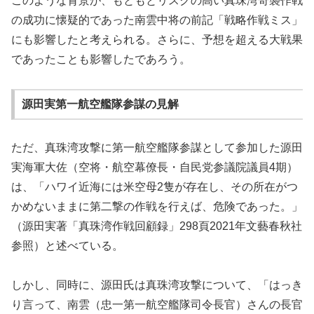
このような背景が、もともとリスクの高い真珠湾奇襲作戦
の成功に懐疑的であった南雲中将の前記「戦略作戦ミス」
にも影響したと考えられる。さらに、予想を超える大戦果
であったことも影響したであろう。
源田実第一航空艦隊参謀の見解
ただ、真珠湾攻撃に第一航空艦隊参謀として参加した源田
実海軍大佐（空将・航空幕僚長・自民党参議院議員4期）
は、「ハワイ近海には米空母2隻が存在し、その所在がつ
かめないままに第二撃の作戦を行えば、危険であった。」
（源田実著「真珠湾作戦回顧録」298頁2021年文藝春秋社
参照）と述べている。
しかし、同時に、源田氏は真珠湾攻撃について、「はっき
り言って、南雲（忠一第一航空艦隊司令長官）さんの長官