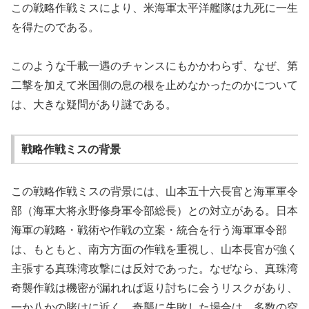
この戦略作戦ミスにより、米海軍太平洋艦隊は九死に一生
を得たのである。
このような千載一遇のチャンスにもかかわらず、なぜ、第
二撃を加えて米国側の息の根を止めなかったのかについて
は、大きな疑問があり謎である。
戦略作戦ミスの背景
この戦略作戦ミスの背景には、山本五十六長官と海軍軍令
部（海軍大将永野修身軍令部総長）との対立がある。日本
海軍の戦略・戦術や作戦の立案・統合を行う海軍軍令部
は、もともと、南方方面の作戦を重視し、山本長官が強く
主張する真珠湾攻撃には反対であった。なぜなら、真珠湾
奇襲作戦は機密が漏れれば返り討ちに会うリスクがあり、
一か八かの賭けに近く、奇襲に失敗した場合は、多数の空