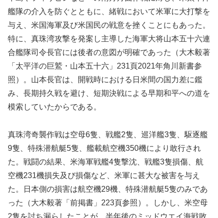
艦隊の介入を防ぐとともに、緒戦において米軍に大打撃を
与え、米国海軍及び米国民の戦意を挫くことにもあった。
特に、真珠湾攻撃を発案し主導した海軍大将山本五十六連
合艦隊司令長官には後者の意図が明確であった（大木毅著
「太平洋の巨鷲・山本五十六」231頁2021年角川新書参
照）。山本長官は、開戦時における日米間の国力差に鑑
み、長期持久戦を避け、短期決戦による早期和平への道を
模索していたからである。
真珠湾奇襲作戦は空母6隻、戦艦2隻、巡洋艦3隻、駆逐艦
9隻、特殊潜航艇5隻、艦載航空機350機により敢行され
た。戦闘の結果、米海軍戦艦4隻撃沈、戦艦3隻損傷、航
空機231機損失及び損傷など、米軍に甚大な被害を与え
た。日本側の損害は航空機29機、特殊潜航艇5隻のみであ
った（大木毅著「前掲書」223頁参照）。しかし、米空母
2隻を討ち漏らしたことが、半年後のミッドウエイ海戦敗