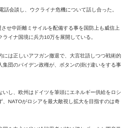
と電話会談し、ウクライナ危機について話し合った。
盟させ中距離ミサイルを配備する事を国防上も威信上
クライナ国境に兵力10万を展開している。
的には正しいアフガン撤退で、大言壮語しつつ戦術的
人集団のバイデン政権が、ボタンの掛け違いをする事
ないし、欧州はドイツを筆頭にエネルギー供給をロシ
、NATOがロシアを最大敵視し拡大を目指すのは奇