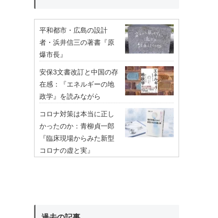
平和都市・広島の設計
者・浜井信三の著書『原
爆市長』
安保3文書改訂と中国の存
在感：『エネルギーの地
政学』を読みながら
コロナ対策は本当に正し
かったのか：青柳貞一郎
『臨床現場からみた新型
コロナの虚と実』
過去の記事