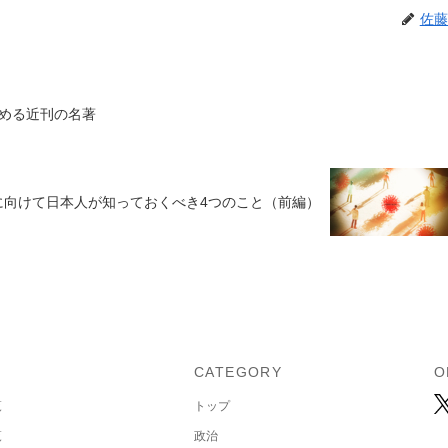
佐藤
める近刊の名著
に向けて日本人が知っておくべき4つのこと（前編）
U
CATEGORY
O
覧
トップ
覧
政治