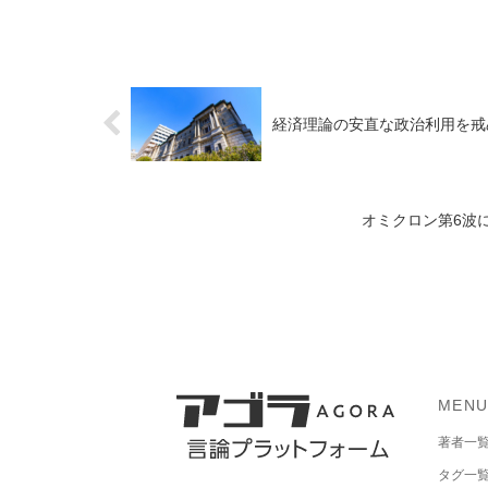
経済理論の安直な政治利用を戒
オミクロン第6波
MEN
著者一
タグ一