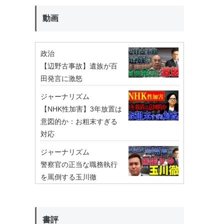
動画
政治
【辺野古事故】遺族が百
田発言に激怒
ジャーナリズム
【NHK性加害】3年放置は
意図的か：お粗末すぎる
対応
ジャーナリズム
警察官の正当な職務執行
を罵倒する玉川徹
書評