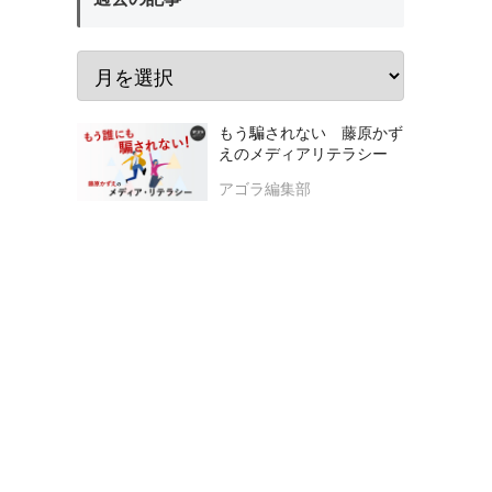
もう騙されない 藤原かず
えのメディアリテラシー
アゴラ編集部