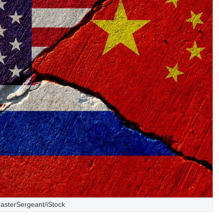
asterSergeant/iStock