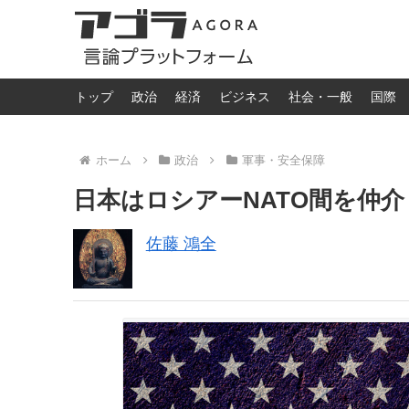
トップ
政治
経済
ビジネス
社会・一般
国際
ホーム
政治
軍事・安全保障
日本はロシアーNATO間を仲
佐藤 鴻全