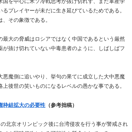
米国を中心に米ソ冷戦思考が抜け切れず、また軍産学
いるプレイヤーが未だに生き延びているためである。
は、その象徴である。
の最大の脅威はロシアではなく中国であるという厳然
薬が抜け切れていない中毒患者のように、しばしばフ
大悪魔側に追いやり、挙句の果てに成立した大中悪魔
略上後世の笑いものになるレベルの愚かな事である。
権枠組拡大の必要性
（参考拙稿）
月の北京オリンピック後に台湾侵攻を行う事が警戒され