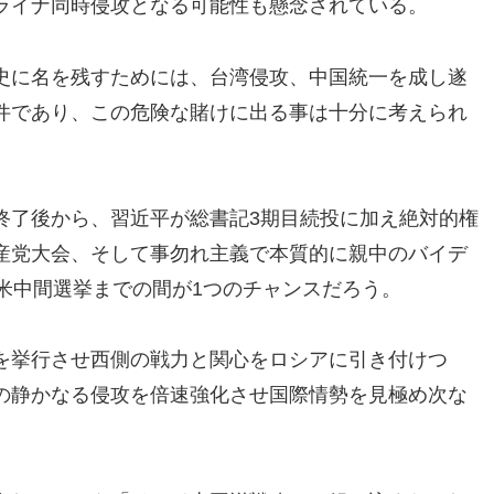
ライナ同時侵攻となる可能性も懸念されている。
史に名を残すためには、台湾侵攻、中国統一を成し遂
件であり、この危険な賭けに出る事は十分に考えられ
終了後から、習近平が総書記3期目続投に加え絶対的権
産党大会、そして事勿れ主義で本質的に親中のバイデ
米中間選挙までの間が1つのチャンスだろう。
を挙行させ西側の戦力と関心をロシアに引き付けつ
の静かなる侵攻を倍速強化させ国際情勢を見極め次な