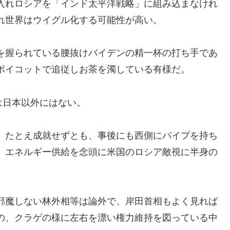
入れロシアを「インド太平洋戦略」に組み込まなけれ
れ世界はウイグル化する可能性が高い。
を握られている腰抜けバイデンの精一杯の打ち手であ
ボイコットで追従しお茶を濁している有様だ。
は日本以外にはない。
。たとえ成就せずとも、事後にも西側にパイプを持ち
、エネルギー供給を念頭に米国のロシア敵視に半身の
邪魔しない林外相等は論外で、岸田首相もよく見れば
の、クラゲの様に左右を漂い権力維持を図っている中