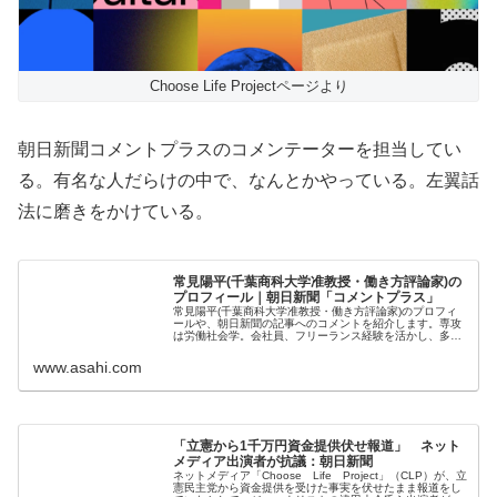
Choose Life Projectページより
朝日新聞コメントプラスのコメンテーターを担当してい
る。有名な人だらけの中で、なんとかやっている。左翼話
法に磨きをかけている。
常見陽平(千葉商科大学准教授・働き方評論家)の
プロフィール｜朝日新聞「コメントプラス」
常見陽平(千葉商科大学准教授・働き方評論家)のプロフィ
ールや、朝日新聞の記事へのコメントを紹介します。専攻
は労働社会学。会社員、フリーランス経験を活かし、多様
な視点から働き方事情、大学生の就職活動など
www.asahi.com
「立憲から1千万円資金提供伏せ報道」 ネット
メディア出演者が抗議：朝日新聞
ネットメディア「Choose Life Project」（CLP）が、立
憲民主党から資金提供を受けた事実を伏せたまま報道をし