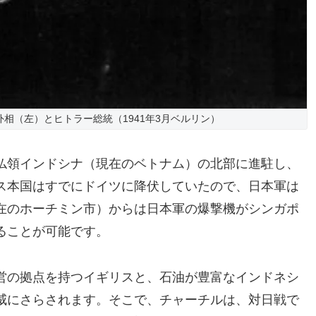
相（左）とヒトラー総統（1941年3月ベルリン）
仏領インドシナ（現在のベトナム）の北部に進駐し、
ス本国はすでにドイツに降伏していたので、日本軍は
在のホーチミン市）からは日本軍の爆撃機がシンガポ
ることが可能です。
営の拠点を持つイギリスと、石油が豊富なインドネシ
威にさらされます。そこで、チャーチルは、対日戦で