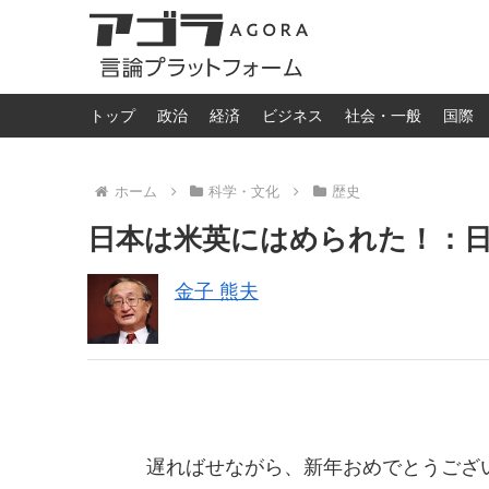
トップ
政治
経済
ビジネス
社会・一般
国際
ホーム
科学・文化
歴史
日本は米英にはめられた！：日
金子 熊夫
遅ればせながら、新年おめでとうござ