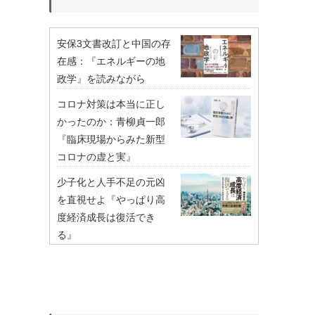
安保3文書改訂と中国の存
在感：『エネルギーの地
政学』を読みながら
コロナ対策は本当に正し
かったのか：青柳貞一郎
『臨床現場からみた新型
コロナの虚と実』
少子化と人手不足の元凶
を直視せよ『やっぱり高
度経済成長は復活でき
る』