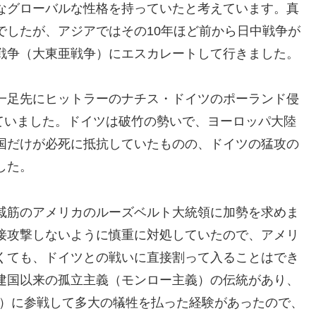
なグローバルな性格を持っていたと考えています。真
でしたが、アジアではその10年ほど前から日中戦争が
戦争（大東亜戦争）にエスカレートして行きました。
一足先にヒットラーのナチス・ドイツのポーランド侵
っていました。ドイツは破竹の勢いで、ヨーロッパ大陸
国だけが必死に抵抗していたものの、ドイツの猛攻の
した。
戚筋のアメリカのルーズベルト大統領に加勢を求めま
接攻撃しないように慎重に対処していたので、アメリ
くても、ドイツとの戦いに直接割って入ることはでき
建国以来の孤立主義（モンロー主義）の伝統があり、
8年）に参戦して多大の犠牲を払った経験があったので、