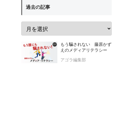
過去の記事
もう騙されない 藤原かず
えのメディアリテラシー
アゴラ編集部