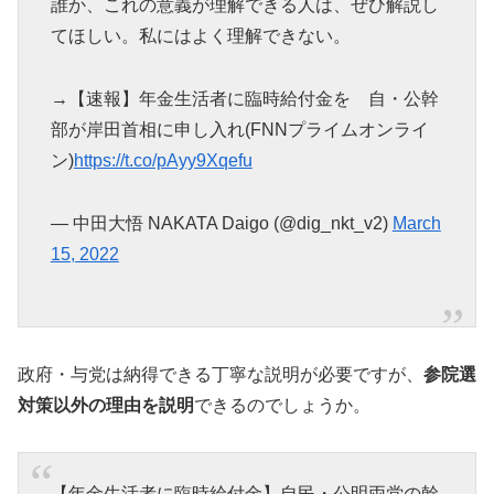
誰か、これの意義が理解できる人は、ぜひ解説し
てほしい。私にはよく理解できない。
→【速報】年金生活者に臨時給付金を 自・公幹
部が岸田首相に申し入れ(FNNプライムオンライ
ン)
https://t.co/pAyy9Xqefu
— 中田大悟 NAKATA Daigo (@dig_nkt_v2)
March
15, 2022
政府・与党は納得できる丁寧な説明が必要ですが、
参院選
対策以外の理由を説明
できるのでしょうか。
【年金生活者に臨時給付金】自民・公明両党の幹