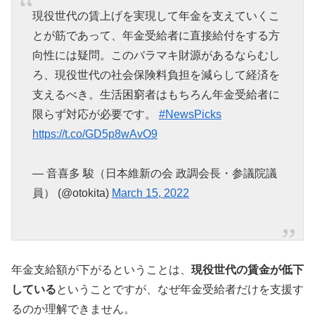
現役世代の賃上げを実現して年金を支えていくこ
とが筋であって、年金受給者に直接給付をする方
向性には疑問。このバラマキ財源があるならむし
ろ、現役世代の社会保険料負担を減らして経済を
支えるべき。生活困窮者はもちろん年金受給者に
限らず対応が必要です。
#NewsPicks
https://t.co/GD5p8wAvO9
— 音喜多 駿（日本維新の会 政調会長・参議院議
員） (@otokita)
March 15, 2022
年金支給額が下がるということは、
現役世代の賃金が低下
している
ということですが、なぜ年金受給者だけを支援す
るのか理解できません。