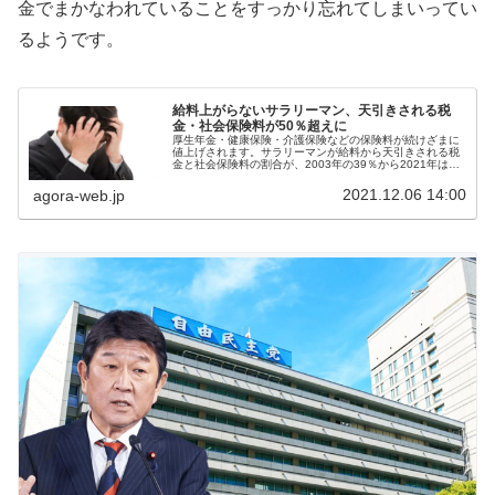
金でまかなわれていることをすっかり忘れてしまいってい
るようです。
給料上がらないサラリーマン、天引きされる税
金・社会保険料が50％超えに
厚生年金・健康保険・介護保険などの保険料が続けざまに
値上げされます。サラリーマンが給料から天引きされる税
金と社会保険料の割合が、2003年の39％から2021年は
46％まで引き上げられ、23年には50％を超えるという指
摘が話題になっています...
2021.12.06 14:00
agora-web.jp