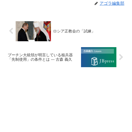
アゴラ編集部
ロシア正教会の「試練」
プーチン大統領が明言している核兵器
「先制使用」の条件とは --- 古森 義久