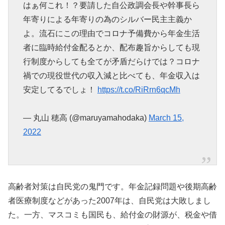
はぁ何これ！？要請した自公政調会長や幹事長ら
年寄りによる年寄りの為のシルバー民主主義か
よ。流石にこの理由でコロナ予備費から年金生活
者に臨時給付金配るとか、配布趣旨からしても現
行制度からしても全てが矛盾だらけでは？コロナ
禍での現役世代の収入減と比べても、年金収入は
安定してるでしょ！
https://t.co/RiRrn6qcMh
— 丸山 穂高 (@maruyamahodaka)
March 15,
2022
高齢者対策は自民党の鬼門です。年金記録問題や後期高齢
者医療制度などがあった2007年は、自民党は大敗しまし
た。一方、マスコミも国民も、給付金の財源が、税金や借