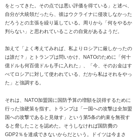
をとってきた。その点では悪い評価を得ている」と述べ、
自分が大統領だったら、彼はウクライナに侵攻しなかった
だろうとの主張を繰り返している。周りから「何をやるか
判らない」と思われていることの自覚があるようだ。
加えて「よく考えてみれば、私よりロシアに厳しかったの
は誰だ？」とトランプは問いかけ、NATOのために「何十
億ドルも何百億ドルも手に入れた」、「今、そのお金はす
べてロシアに対して使われている、だから私はそれをやっ
た」と強調する。
それは、NATO加盟国に国防予算の増額を説得するために
行った強硬策を指す。トランプは「一国への攻撃は全加盟
国への攻撃であると見做す」という第5条の約束を無視す
ると脅したことを認めた。そうしなければ国防費の
GDP2％を達成できないからだという。ドイツは今まさ