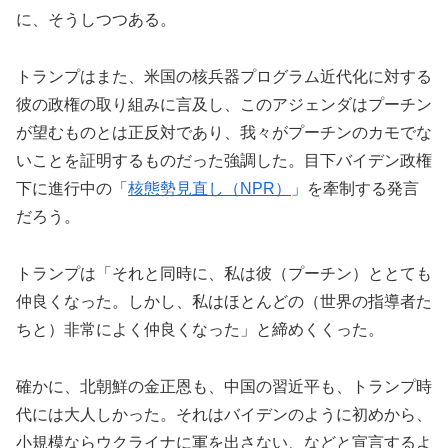
に、そうしつつある。
トランプはまた、米国の核兵器プログラム近代化に対する
彼の政権の取り組みに言及し、このアジェンダはプーチン
が望むものとは正反対であり、我々がプーチンのカモでな
いことを証明するものだった強調した。目下バイデン政権
下に進行中の「
核態勢見直し（NPR）
」を牽制する発言
だろう。
トランプは「それと同時に、私は彼（プーチン）ととても
仲良くなった。しかし、私はほとんどの（世界の指導者た
ちと）非常によく仲良くなった」と締めくくった。
確かに、北朝鮮の金正恩も、中国の習近平も、トランプ時
代には大人しかった。それはバイデンのように初めから、
小規模ならウクライナに軍を出さない、などと宣言するよ