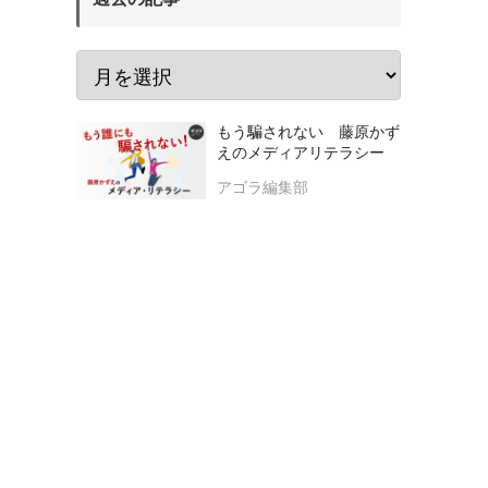
もう騙されない 藤原かず
えのメディアリテラシー
アゴラ編集部