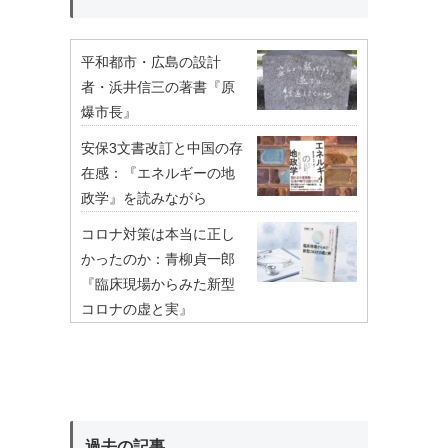
平和都市・広島の設計
者・浜井信三の著書『原
爆市長』
安保3文書改訂と中国の存
在感：『エネルギーの地
政学』を読みながら
コロナ対策は本当に正し
かったのか：青柳貞一郎
『臨床現場からみた新型
コロナの虚と実』
過去の記事