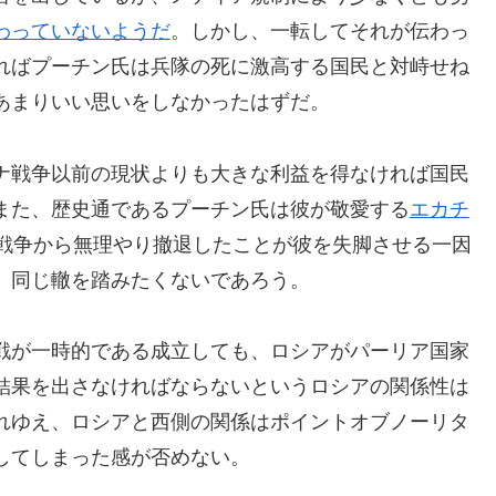
わっていないようだ
。しかし、一転してそれが伝わっ
ればプーチン氏は兵隊の死に激高する国民と対峙せね
あまりいい思いをしなかったはずだ。
ナ戦争以前の現状よりも大きな利益を得なければ国民
また、歴史通であるプーチン氏は彼が敬愛する
エカチ
戦争から無理やり撤退したことが彼を失脚させる一因
、同じ轍を踏みたくないであろう。
戦が一時的である成立しても、ロシアがパーリア国家
結果を出さなければならないというロシアの関係性は
れゆえ、ロシアと西側の関係はポイントオブノーリタ
してしまった感が否めない。