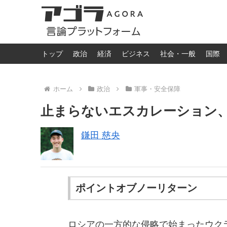
トップ
政治
経済
ビジネス
社会・一般
国際
ホーム
政治
軍事・安全保障
止まらないエスカレーション
鎌田 慈央
ポイントオブノーリターン
ロシアの一方的な侵略で始まったウク