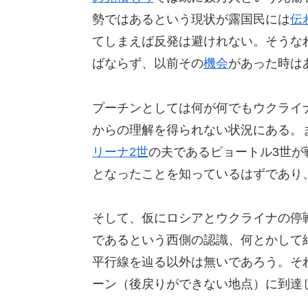
勢ではあるという現状が露国民には
伝
てしまえば反発は避けれない。そうな
ばならず、以前その
機会
があった時は
プーチンとしては何が何でもウクライ
からの理解を得られない状況にある。
リーナ2世
の夫であるピョートル3世が
となったことを知っているはずであり
そして、仮にロシアとウクライナの停
であるという西側の認識、何とかして
平行線を辿る以外は無いであろう。そ
ーン（後戻りができない地点）に到達