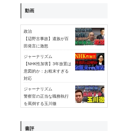
動画
政治
【辺野古事故】遺族が百
田発言に激怒
ジャーナリズム
【NHK性加害】3年放置は
意図的か：お粗末すぎる
対応
ジャーナリズム
警察官の正当な職務執行
を罵倒する玉川徹
書評