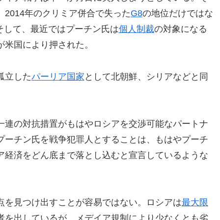
2014年のクリミア併合で失った
G8
の地位だけではな
そして、最近ではプーチン氏は
個人制裁
の対象になる
が米国により押された。
孤立した
パーリア国家
として北朝鮮、シリアなどと同
一連の対抗措置がもはやロシアを交渉可能なパートナ
プーチン氏を戦争犯罪人とすることは、もはやプーチ
ア経済をどん底まで落とし込むと宣言しているような
点を見つけ出すことが容易ではない。ロシアは
最大限
者を出しているが、メデイア規制により少なくとも劣