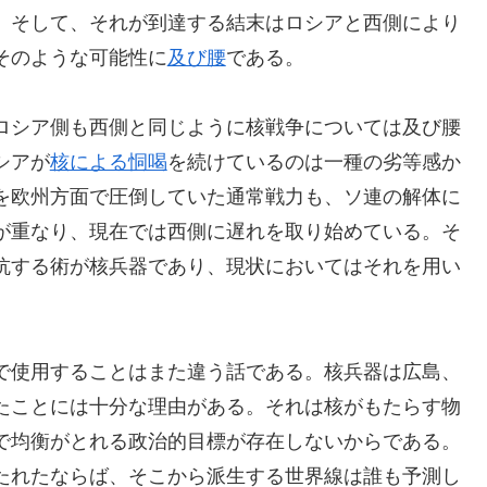
。そして、それが到達する結末はロシアと西側により
そのような可能性に
及び腰
である。
ロシア側も西側と同じように核戦争については及び腰
シアが
核による恫喝
を続けているのは一種の劣等感か
を欧州方面で圧倒していた通常戦力も、ソ連の解体に
が重なり、現在では西側に遅れを取り始めている。そ
抗する術が核兵器であり、現状においてはそれを用い
で使用することはまた違う話である。核兵器は広島、
たことには十分な理由がある。それは核がもたらす物
で均衡がとれる政治的目標が存在しないからである。
たれたならば、そこから派生する世界線は誰も予測し