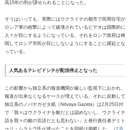
高15年の刑が課せられることになった。
そうはいっても、実際にはウクライナの都市で民間住宅が
ロシア軍の砲撃によって破壊されているビデオは国際的に
人々が目にするようになっている。それをロシア政府は検
閲してロシア市民が目にしないようにすることに躍起とな
っている。
人気あるテレビドシチが配信停止となった
この影響から独立系の報道機関が厳しい監視下におかれ、
報道が出来なくなるケースが増えている。それに反動して
独立系のノバヤガゼタ紙（Nóvaya Gazeta）は2月25日付
で「我々はウクライナを敵だとは認めないし、ウクライナ
語を我々の敵の言語だとも思わない」と発行責任者デミト
ゥリ・ムラトウ氏が述べたことを同紙は掲載した。（
2月