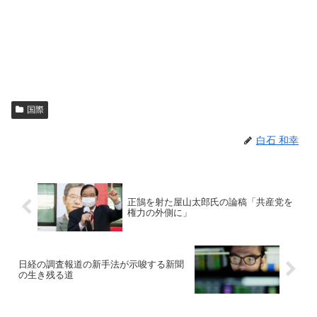
国際
白石 和幸
正鵠を射た屋山太郎氏の論稿「共産党を
権力の外側に」
日経の調査報道の新手法が示唆する新聞
の生き残る道