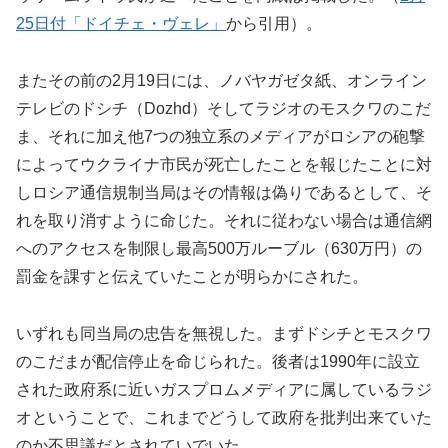
25日付「ドイチェ・ヴェレ」
から引用）。
またその前の2月19日には、ノバヤガゼタ紙、オンライン
テレビのドシチ（Dozhd）そしてラジオのモスクワのこだ
ま、それに加え他7つの独立系のメディアがロシアの砲撃
によってウクライナ市民が死亡したことを報じたことに対
しロシア通信規制当局はその情報は偽りであるとして、そ
れを取り消すように命じた。それに従わない場合は通信網
へのアクセスを制限し最高500万ルーブル（630万円）の
罰金を課すと伝えていたことが明らかにされた。
いずれも同当局の忠告を無視した。まずドシチとモスクワ
のこだまが配信停止を命じられた。後者は1990年に設立
された政府系に近いガスプロムメディアに属しているラジ
オということで、これまでどうして政府を批判出来ていた
のか不思議だとされていでいた。