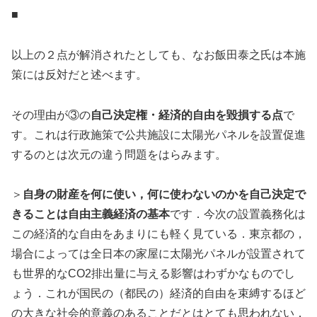
■
以上の２点が解消されたとしても、なお飯田泰之氏は本施
策には反対だと述べます。
その理由が③の
自己決定権・経済的自由を毀損する点
で
す。これは行政施策で公共施設に太陽光パネルを設置促進
するのとは次元の違う問題をはらみます。
＞
自身の財産を何に使い，何に使わないのかを自己決定で
きることは自由主義経済の基本
です．今次の設置義務化は
この経済的な自由をあまりにも軽く見ている．東京都の，
場合によっては全日本の家屋に太陽光パネルが設置されて
も世界的なCO2排出量に与える影響はわずかなものでし
ょう．これが国民の（都民の）経済的自由を束縛するほど
の大きな社会的意義のあることだとはとても思われない．