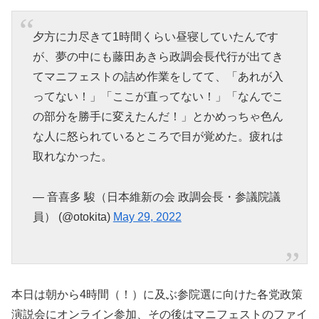
夕方に力尽きて1時間くらい昼寝していたんです
が、夢の中にも藤田あきら政調会長代行が出てき
てマニフェストの詰め作業をしてて、「あれが入
ってない！」「ここが直ってない！」「なんでこ
の部分を勝手に変えたんだ！」とかめっちゃ色ん
な人に怒られているところで目が覚めた。疲れは
取れなかった。
— 音喜多 駿（日本維新の会 政調会長・参議院議
員） (@otokita)
May 29, 2022
本日は朝から4時間（！）に及ぶ参院選に向けた各党政策
演説会にオンライン参加、その後はマニフェストのファイ