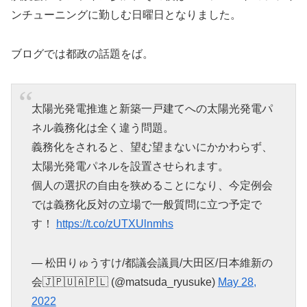
ンチューニングに勤しむ日曜日となりました。
ブログでは都政の話題をば。
太陽光発電推進と新築一戸建てへの太陽光発電パ
ネル義務化は全く違う問題。
義務化をされると、望む望まないにかかわらず、
太陽光発電パネルを設置させられます。
個人の選択の自由を狭めることになり、今定例会
では義務化反対の立場で一般質問に立つ予定で
す！
https://t.co/zUTXUlnmhs
— 松田りゅうすけ/都議会議員/大田区/日本維新の
会🇯🇵🇺🇦🇵🇱 (@matsuda_ryusuke)
May 28,
2022