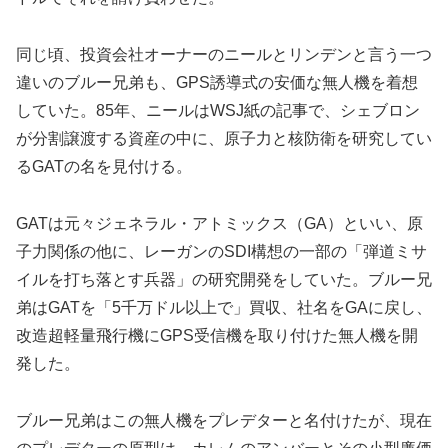
同じ頃、投資会社オーナーのニールとリンデンと言う一つ
違いのブルー兄弟も、GPS誘導式の安価な無人機を着想
していた。85年、ニールはWSJ紙の記事で、シェブロン
が分割譲渡する資産の中に、原子力と核防衛を研究してい
るGATの名を見付ける。
GATは元々ジェネラル・アトミックス（GA）といい、原
子力関係の他に、レーガンのSDI構想の一部の「弾道ミサ
イルを打ち落とす兵器」の研究開発をしていた。ブルー兄
弟はGATを「5千万ドル以上で」買収、社名をGAに戻し、
改造超軽量飛行機にGPS受信機を取り付けた無人機を開
発した。
ブルー兄弟はこの無人機をプレデターと名付けたが、現在