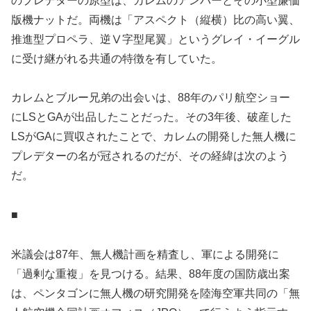
のプレデターの原型は、カレムのアンバーとその小型廉価
版機ナットだ。両機は「アスペクト（縦横）比の高い翼、
推進型プロペラ、逆Ⅴ字型尾翼」というグレイ・イーグル
に受け継がれる共通の特徴を有していた。
カレムとブルー兄弟の出会いは、88年のパリ航空ショー
にLSとGAが出品したことだった。その3年後、破産した
LSがGAに買収されたことで、カレムの開発した無人機に
プレデターの名が冠されるのだが、その経緯は次のよう
だ。
■
米議会は87年、無人機計画を精査し、軍による開発に
「過剰な重複」を見つける。結果、88年度の国防歳出案
は、ペンタゴンに無人機の研究開発を陸海空軍共同の「無