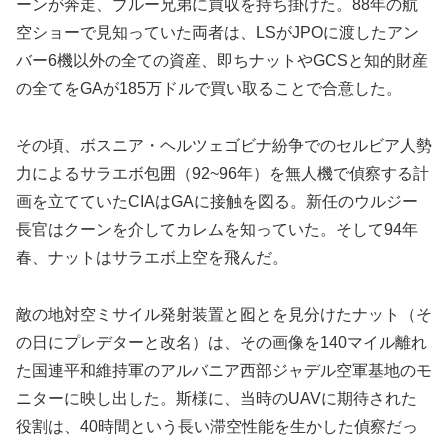
ーンが奔走、ブルー兄弟に買収を持ち掛けた。88年の航
空ショーで見知っていた両者は、LSがJPOに渡したアン
バー6機以外の全ての資産、即ちナットやGCSと知的財産
の全てをGAが185万ドルで買い取ることで合意した。
その頃、ボスニア・ヘルツェゴビナ紛争でのセルビア人勢
力によるサラエボ包囲（92~96年）を無人機で偵察する計
画を立てていたCIAはGAに接触を図る。新任のウルジー
長官はクーンを介してカレムを知っていた。そして94年
春、ナットはサラエボ上空を飛んだ。
敵の地対空ミサイル発射装置と囮とを見分けたナット（そ
の日にプレデターと改名）は、その画像を140マイル離れ
た国連平和維持軍のアルバニア西部ジャデル空軍基地のモ
ニターに映し出した。斯様に、当時のUAVに期待された
役割は、40時間という長い滞空性能を生かした偵察だっ