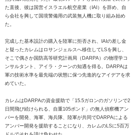
た直後、彼は国営イスラエル航空産業（IAI）を辞め、自
ら会社を興して国境警備用の武装無人機に取り組み始め
た。
完成した基本設計の購入を陸軍に拒否され、IAIの差し金
と疑ったカレムはロサンジェルスへ移住してLSを興し、
そこで偶さか国防高等研究計画局（DARPA）の物理学コ
ンサルタント、アイラ・クーンの知遇を得る。DARPAは
軍の技術水準を最先端の状態に保つ先進的なアイデアを求
めていた。
カレムはDARPAの資金援助で「15.5ガロンのガソリンで2
日間飛び続けられる、自重105ポンド」の無人偵察機アン
バーを開発、海軍、海兵隊、陸軍が共同でDARPAによる
アンバー開発を援助することになり、カレムのLSに5百万
ドルでそれを請け負わせた。