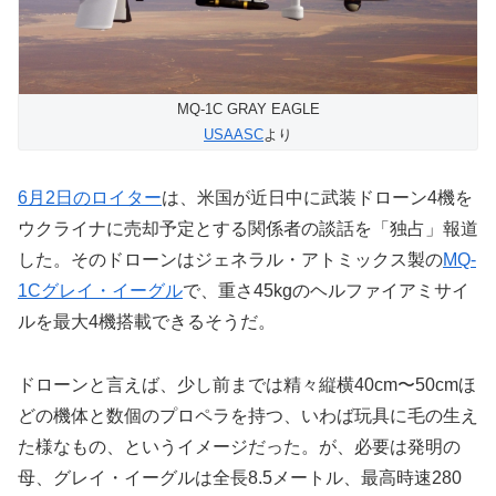
MQ-1C GRAY EAGLE
USAASC
より
6
月2日のロイター
は、米国が近日中に武装ドローン4機を
ウクライナに売却予定とする関係者の談話を「独占」報道
した。そのドローンはジェネラル・アトミックス製の
MQ-
1Cグレイ・イーグル
で、重さ45kgのヘルファイアミサイ
ルを最大4機搭載できるそうだ。
ドローンと言えば、少し前までは精々縦横40cm〜50cmほ
どの機体と数個のプロペラを持つ、いわば玩具に毛の生え
た様なもの、というイメージだった。が、必要は発明の
母、グレイ・イーグルは全長8.5メートル、最高時速280