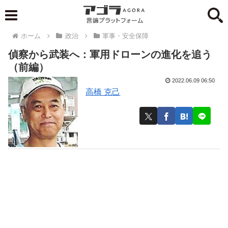
ホーム
政治
軍事・安全保障
偵察から武装へ：軍用ドローンの進化を追う
（前編）
2022.06.09 06:50
高橋 克己