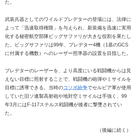
た。
武装兵器としてのワイルドプレデターの登場には、法律に
よって「迅速取得権限」を与えられ、新装備を迅速に実用
化する秘密航空部隊ビッグサファリが大きな役割を果たし
た。ビッグサファリは99年、プレデター4機（1基のGCS
に付属する機数）へのレーザー照準器の設置を目指した。
プレデターのレーザーを、より高度にいる戦闘機からは見
えない目標に照射することで、戦闘機の砲弾やミサイルを
目標に誘導できる。当時の
コソボ紛争
でセルビア軍が使用
していた旧ソ連製高射砲や地対空ミサイルは手強く、99
年3月にはF-117ステルス戦闘機が後者に撃墜されてい
た。
（後編に続く）