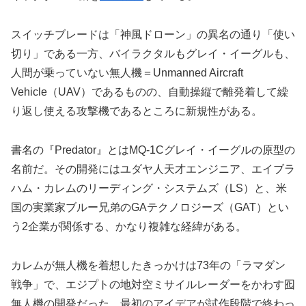
スイッチブレードは「神風ドローン」の異名の通り「使い
切り」である一方、バイラクタルもグレイ・イーグルも、
人間が乗っていない無人機＝Unmanned Aircraft
Vehicle（UAV）であるものの、自動操縦で離発着して繰
り返し使える攻撃機であるところに新規性がある。
書名の『Predator』とはMQ-1Cグレイ・イーグルの原型の
名前だ。その開発にはユダヤ人天才エンジニア、エイブラ
ハム・カレムのリーディング・システムズ（LS）と、米
国の実業家ブルー兄弟のGAテクノロジーズ（GAT）とい
う2企業が関係する、かなり複雑な経緯がある。
カレムが無人機を着想したきっかけは73年の「ラマダン
戦争」で、エジプトの地対空ミサイルレーダーをかわす囮
無人機の開発だった。最初のアイデアが試作段階で終わっ