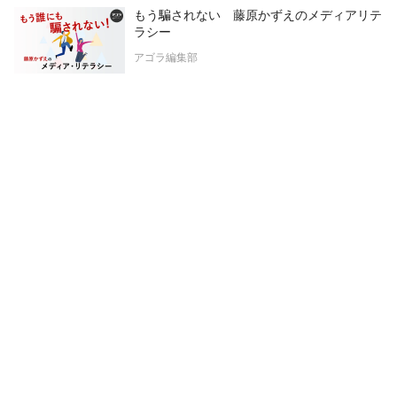
もう騙されない 藤原かずえのメディアリテ
ラシー
アゴラ編集部