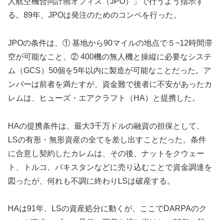
人航空機合同計画オフィス（JPO）」で行うよう指示す
る。89年、JPOは発注のためのコンペを行った。
JPOの条件は、① 基地から90マイルの地点で５~12時間滞
空が可能なこと、② 400機の無人機と操縦に必要なシステ
ム（GCS）50個を5年以内に製造が可能なことだった。ア
ンバーは前者を満たすが、資金難で後者に不安があったカ
レムは、ヒューズ・エアクラフト（HA）と提携した。
HAの提携条件は、最大3千万ドルの融資の担保として、
LSの有形・無形資産の全てを差し出すことだった。条件
に合意し契約したカレムは、その後、ナットをクウェー
ト、トルコ、パキスタンなどに売り込むことで資金調達を
図ったが、何れも不調に終わりLSは破産する。
HAは91年、LSの資産処分に動くが、ここでDARPAのク