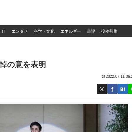
IT
エンタメ
科学・文化
エネルギー
書評
投稿募集
悼の意を表明
2022.07.11 06: