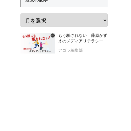
もう騙されない 藤原かず
えのメディアリテラシー
アゴラ編集部