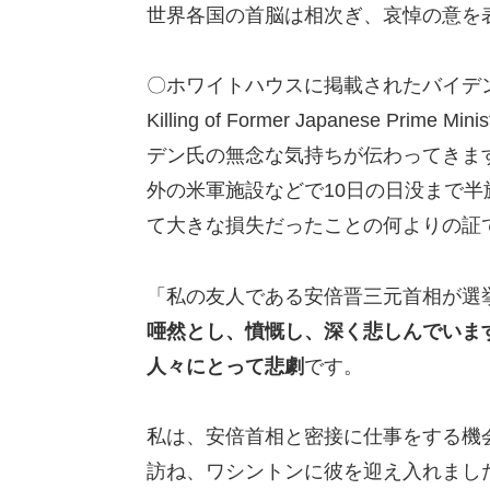
世界各国の首脳は相次ぎ、哀悼の意を
〇ホワイトハウスに掲載されたバイデ
Killing of Former Japanese Pr
デン氏の無念な気持ちが伝わってきま
外の米軍施設などで10日の日没まで半
て大きな損失だったことの何よりの証
「私の友人である安倍晋三元首相が選
唖然とし、憤慨し、深く悲しんでいま
人々にとって悲劇
です。
私は、安倍首相と密接に仕事をする機
訪ね、ワシントンに彼を迎え入れまし