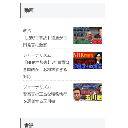
動画
政治
【辺野古事故】遺族が百
田発言に激怒
ジャーナリズム
【NHK性加害】3年放置は
意図的か：お粗末すぎる
対応
ジャーナリズム
警察官の正当な職務執行
を罵倒する玉川徹
書評