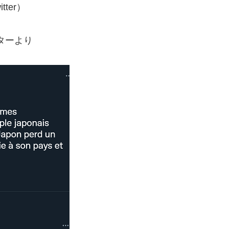
itter）
ターより