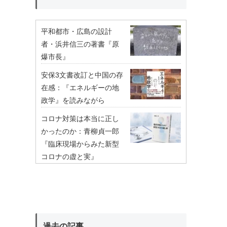
平和都市・広島の設計
者・浜井信三の著書『原
爆市長』
安保3文書改訂と中国の存
在感：『エネルギーの地
政学』を読みながら
コロナ対策は本当に正し
かったのか：青柳貞一郎
『臨床現場からみた新型
コロナの虚と実』
過去の記事