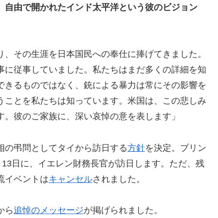
、
自由で開かれたインド太平洋という彼のビジョン
り、その生涯を日本国民への奉仕に捧げてきました。
事に従事していました。私たちはまだ多くの詳細を知
できるものではなく、銃による暴力は常にその影響を
うことを私たちは知っています。米国は、この悲しみ
す。彼のご家族に、深い哀悼の意を表します」
相の弔問としてタイから訪日する
方針
を決定。ブリン
～13日に、イエレン財務長官が訪日します。ただ、残
流イベントは
キャンセル
されました。
から
追悼のメッセージ
が掲げられました。