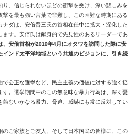
知り、信じられないほどの衝撃を受け、深い悲しみを
攻撃を最も強い言葉で非難し、この困難な時期にある
カナダは、安倍晋三氏の首相在任中に拡大・深化した
します。安倍氏は献身的で先見性のあるリーダーであ
は、安倍首相が2019年4月にオタワを訪問した際に安
たインド太平洋地域という共通のビジョンに、引き続
由で公正な選挙など、民主主義の価値に対する強く揺
ます。選挙期間中のこの無意味な暴力行為は、深く憂
を蝕むいかなる暴力、脅迫、威嚇にも常に反対してい
相のご家族とご友人、そして日本国民の皆様に、この