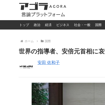
トップ
政治
経済
ビジネス
社会・一般
国際
ホーム
国際
世界の指導者、安倍元首相に哀
安田 佐和子