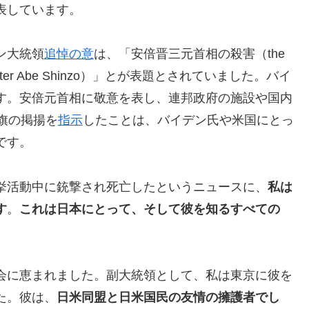
表しています。
ン大統領
追悼の意
は、「安倍晋三元首相の殺害（the
ime Minister Abe Shinzo）」とが表題とされていました。バイ
す。安倍元首相に敬意を表し、連邦政府の施設や国内
旗の掲揚を
指示
したことは、バイデン氏や米国にとっ
です。
挙活動中に銃撃され死亡したというニュースに、
私は
す
。
これは日本にとって、そして彼を知るすべての
会に恵まれました。副大統領として、私は東京に彼を
た。彼は、
日米同盟と日米国民の友情の擁護者でし