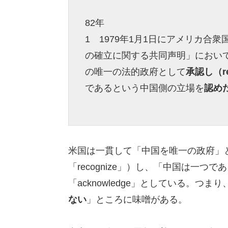
82年
1 1979年1月1日にアメリカ
の確立に関する共同声明」におい
の唯一の法的政府として
承認し（re
であるという中国側の立場を
認めた(
米国は一貫して「中国を唯一の政府」とし
「recognize」）し、「中国は一
「acknowledge」としている。つ
ない
」ところに味噌がある。