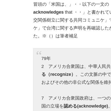
冒頭の「米国は、」・・以下の一文の
acknowledges
that ・・」と書かれ
交関係樹立に関する共同コミュニケ」で
ケ」で台湾に関する声明を再確認した
た。※（）は筆者補足
79年
2 アメリカ合衆国は、中華人民
る（recognize）
。この文脈の中
およびその他の非公式な関係を維
7 アメリカ合衆国政府は、一つ
国の立場を
認める(acknowledge)