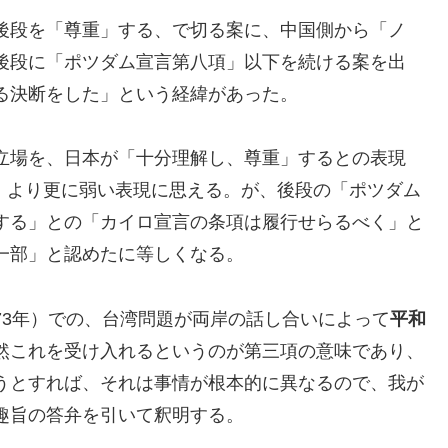
後段を「尊重」する、で切る案に、中国側から「ノ
後段に「ポツダム宣言第八項」以下を続ける案を出
る決断をした」という経緯があった。
立場を、日本が「十分理解し、尊重」するとの表現
dge」より更に弱い表現に思える。が、後段の「ポツダム
する」との「カイロ宣言の条項は履行せらるべく」と
一部」と認めたに等しくなる。
73年）での、台湾問題が両岸の話し合いによって
平和
然これを受け入れるというのが第三項の意味であり、
うとすれば、それは事情が根本的に異なるので、我が
趣旨の答弁を引いて釈明する。