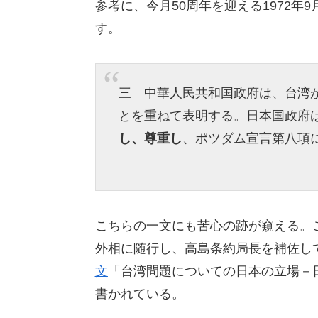
参考に、今月50周年を迎える1972年
す。
三 中華人民共和国政府は、台湾
とを重ねて表明する。日本国政府
し、尊重
し
、ポツダム宣言第八項
こちらの一文にも苦心の跡が窺える。
外相に随行し、高島条約局長を補佐し
文
「台湾問題についての日本の立場－日
書かれている。