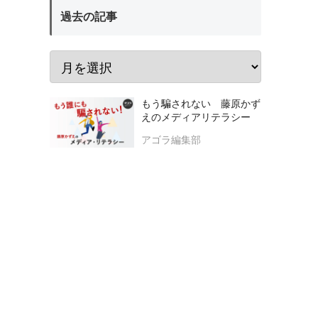
過去の記事
もう騙されない 藤原かず
えのメディアリテラシー
アゴラ編集部