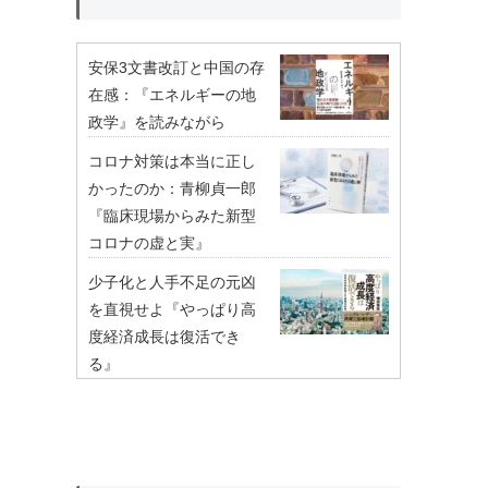
安保3文書改訂と中国の存
在感：『エネルギーの地
政学』を読みながら
コロナ対策は本当に正し
かったのか：青柳貞一郎
『臨床現場からみた新型
コロナの虚と実』
少子化と人手不足の元凶
を直視せよ『やっぱり高
度経済成長は復活でき
る』