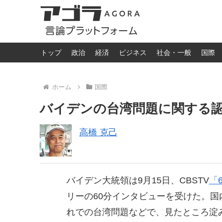
トップ
政治
経済
ビジネス
社会・一般
国際
ホーム
国際
バイデンの台湾問題に関する
高橋 克己
バイデン大統領は9月15日、CBSTV
「6
リーの60分インタビューを受けた。
れでの台湾問題などで、見たところ淀み