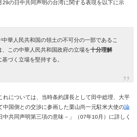
9月29の日中共同声明の台湾に関する表現を以下に示
が中華人民共和国の領土の不可分の一部であるこ
は、この中華人民共和国政府の立場を
十分理解
に基づく立場を堅持する。
これについては、当時条約課長として田中総理、大平
て中国側との交渉に参画した栗山尚一元駐米大使の
論
中共同声明第三項の意味－」（07年10月）に詳しく