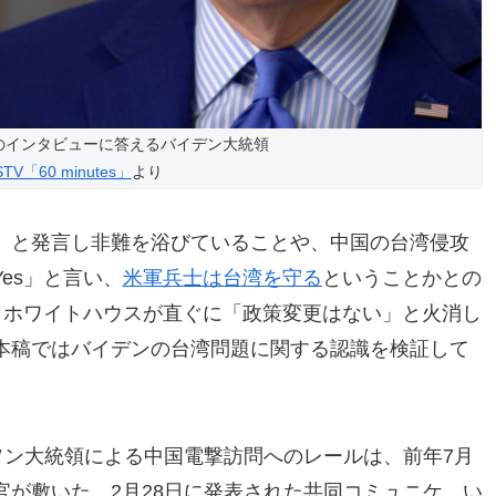
のインタビューに答えるバイデン大統領
STV「60 minutes」
より
」と発言し非難を浴びていることや、中国の台湾侵攻
es」と言い、
米軍兵士は台湾を守る
ということかとの
、ホワイトハウスが直ぐに「政策変更はない」と火消し
本稿ではバイデンの台湾問題に関する認識を検証して
ソン大統領による中国電撃訪問へのレールは、前年7月
が敷いた。2月28日に発表された共同コミュニケ、い