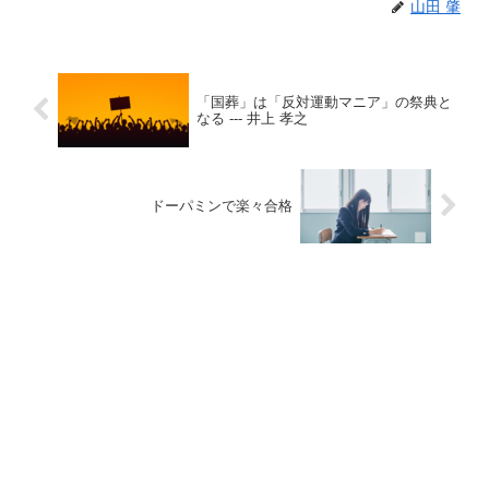
山田 肇
「国葬」は「反対運動マニア」の祭典と
なる --- 井上 孝之
ドーパミンで楽々合格