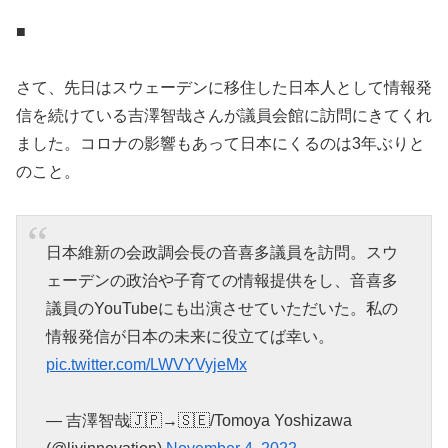
■
さて、先日はスウェーデンに移住した日本人として情報発
信を続けている吉澤智哉さんが議員会館に訪問にきてくれ
ました。コロナの影響もあって日本にくるのは3年ぶりと
のこと。
日本維新の会政調会長の音喜多議員を訪問。スウ
ェーデンの政治や子育ての情報提供をし、音喜多
議員のYouTubeにも出演させていただいた。私の
情報発信が日本の未来に役立てば幸い。
pic.twitter.com/LWVYVyjeMx
— 吉澤智哉🇯🇵→🇸🇪/Tomoya Yoshizawa