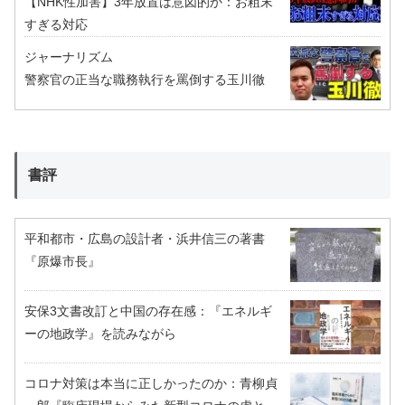
【NHK性加害】3年放置は意図的か：お粗末
すぎる対応
ジャーナリズム
警察官の正当な職務執行を罵倒する玉川徹
書評
平和都市・広島の設計者・浜井信三の著書
『原爆市長』
安保3文書改訂と中国の存在感：『エネルギ
ーの地政学』を読みながら
コロナ対策は本当に正しかったのか：青柳貞