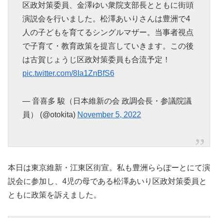
区政対策委員、金澤ゆい衆院支部長とともに街頭
演説会を行いました。松澤あいりさんは豊洲で4
人の子どもを育てるシングルマザー。当事者視点
で子育て・教育政策を提言していきます。この後
は古賀じょうじ区政対策委員も合流予定！
pic.twitter.com/8Ia1ZnBfS6
— 音喜多 駿（日本維新の会 政調会長・参議院議
員） (@otokita)
November 5, 2022
本日は東京維新・江東区街宣。私も豊洲ららぽーとにて演
説会に参加し、4児の母である松澤あいり区政対策委員と
ともに政策を訴えました。