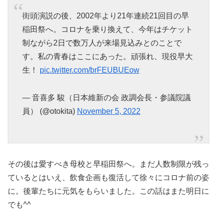
街頭演説の後、2002年より21年連続21回目の早
稲田祭へ。コロナを乗り換えて、今年はチケット
制ながら2日で数万人が来場見込みとのことで
す。私の青春はここにあった。頑張れ、現役早大
生！
pic.twitter.com/brFEUBUEow
— 音喜多 駿（日本維新の会 政調会長・参議院議
員） (@otokita)
November 5, 2022
その後は愛すべき母校と早稲田祭へ。まだ人数制限が残っ
ているとはいえ、飲食企画も復活して徐々にコロナ前の姿
に。後輩たちに元気をもらいました。この話はまた明日に
でも^^