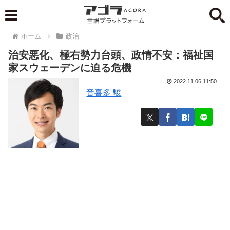
ホーム
政治
治安悪化、極右勢力台頭、政情不安：福祉国
家スウェーデンに迫る危機
2022.11.06 11:50
音喜多 駿