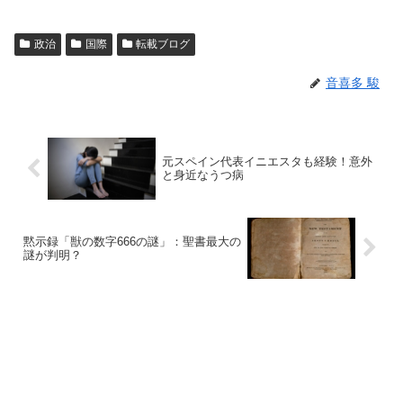
政治
国際
転載ブログ
音喜多 駿
元スペイン代表イニエスタも経験！意外
と身近なうつ病
黙示録「獣の数字666の謎」：聖書最大の
謎が判明？