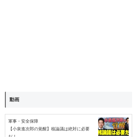
動画
軍事・安全保障
【小泉進次郎の覚醒】核論議は絶対に必要
だ！