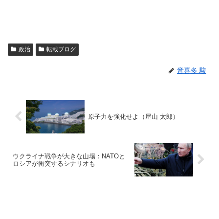
政治
転載ブログ
音喜多 駿
原子力を強化せよ（屋山 太郎）
ウクライナ戦争が大きな山場：NATOと
ロシアが衝突するシナリオも