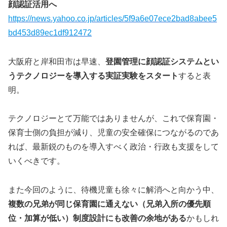
顔認証活用へ
https://news.yahoo.co.jp/articles/5f9a6e07ece2bad8abee5
bd453d89ec1df912472
大阪府と岸和田市は早速、
登園管理に顔認証システムとい
うテクノロジーを導入する実証実験をスタート
すると表
明。
テクノロジーとて万能ではありませんが、これで保育園・
保育士側の負担が減り、児童の安全確保につながるのであ
れば、最新鋭のものを導入すべく政治・行政も支援をして
いくべきです。
また今回のように、待機児童も徐々に解消へと向かう中、
複数の兄弟が同じ保育園に通えない（兄弟入所の優先順
位・加算が低い）制度設計にも改善の余地がある
かもしれ