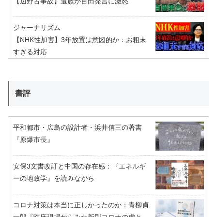
【辺野古事故】遺族が百田発言に激怒
ジャーナリズム
【NHK性加害】3年放置は意図的か：お粗末
すぎる対応
書評
平和都市・広島の設計者・浜井信三の著書
『原爆市長』
安保3文書改訂と中国の存在感：『エネルギ
ーの地政学』を読みながら
コロナ対策は本当に正しかったのか：青柳貞
一郎『臨床現場からみた新型コロナの虚と