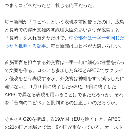
つまりコピペだったと、報じる内容だった。
毎日新聞が「コピペ」という表現を前回使ったのは、広島
と長崎での岸田文雄内閣総理大臣のあいさつが広島」と
「長崎」を入れ替えただけで、
中心部分は一字一句同じだ
ったと批判する記事
。毎日新聞はコピペが大嫌いらしい。
首脳宣言を担当する外交官は一字一句に細心の注意を払っ
て文案を作る。ロシアも参加したG20とAPECでウクライ
ナ侵攻をどう表現するか、外交官は神経をすり減らしたに
違いない。11月16日に終了したG20と19日に終了した
APECで異なる表現を用いることはできただろうか。それ
を「苦肉のコピペ」と批判するのは正しいのだろうか。
そもそもG20を構成する19か国（EUを除く）と、APEC
の21の国と地域とでは、9か国が重なっている。オースト