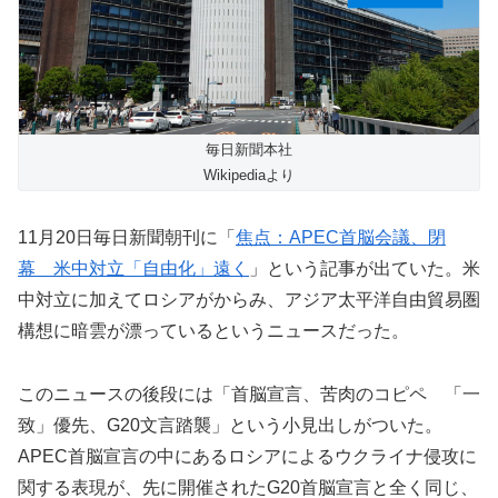
毎日新聞本社
Wikipediaより
11月20日毎日新聞朝刊に「
焦点：APEC首脳会議、閉
幕 米中対立「自由化」遠く
」という記事が出ていた。米
中対立に加えてロシアがからみ、アジア太平洋自由貿易圏
構想に暗雲が漂っているというニュースだった。
このニュースの後段には「首脳宣言、苦肉のコピペ 「一
致」優先、G20文言踏襲」という小見出しがついた。
APEC首脳宣言の中にあるロシアによるウクライナ侵攻に
関する表現が、先に開催されたG20首脳宣言と全く同じ、