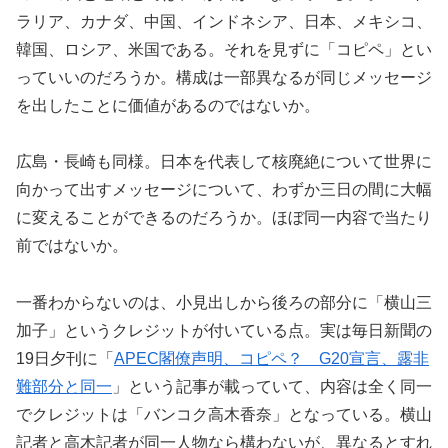
ラリア、カナダ、中国、インドネシア、日本、メキシコ、
韓国、ロシア、米国である。それを見ずに「コピペ」とい
っていいのだろうか。構成は一部異なるが同じメッセージ
を出したことに価値があるのではないか。
広島・長崎も同様。日本を代表して核廃絶について世界に
向かって出すメッセージについて、わずか三日の間に大幅
に変えることができるのだろうか。ほぼ同一内容で当たり
前ではないか。
一番わからないのは、小見出しから後ろの部分に「横山三
加子」というクレジットが付いている点。実は毎日新聞の
19日夕刊に「
APEC閣僚声明、コピペ？ G20宣言、露非
難部分と同一
」という記事が載っていて、内容は全く同一
でクレジットは「バンコク高木香奈」となっている。横山
記者と高木記者が同一人物なら構わないが、異なるとすれ