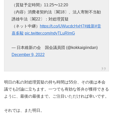
（質疑予定時間）11:25〜12:20
（内容）消費者契約法〔閣18〕、法人寄附不当勧
誘雄牛法〔閣22〕：対総理質疑
（ネット中継）
https://t.co/UWucdcHxH7
#維新
#音
喜多駿
pic.twitter.com/ndyTLuRlmG
— 日本維新の会 国会議員団 (@kokkaigiindan)
December 9, 2022
明日の私の対総理質疑の持ち時間は55分、その後は本会
議でも討論に立ちます。一つでも有効な答弁が獲得できる
ように、最後の最後まで。ご注目いただければ幸いです。
それでは、また明日。