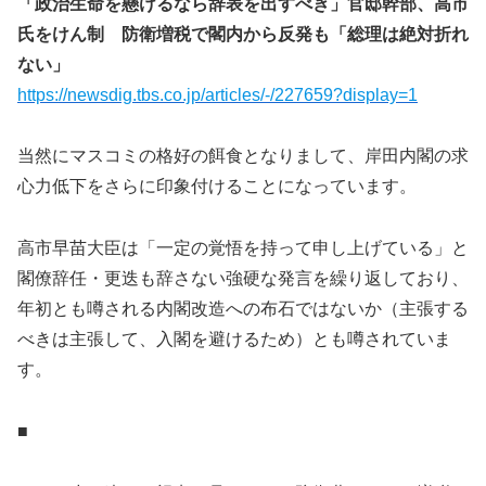
「政治生命を懸けるなら辞表を出すべき」官邸幹部、高市
氏をけん制 防衛増税で閣内から反発も「総理は絶対折れ
ない」
https://newsdig.tbs.co.jp/articles/-/227659?display=1
当然にマスコミの格好の餌食となりまして、岸田内閣の求
心力低下をさらに印象付けることになっています。
高市早苗大臣は「一定の覚悟を持って申し上げている」と
閣僚辞任・更迭も辞さない強硬な発言を繰り返しており、
年初とも噂される内閣改造への布石ではないか（主張する
べきは主張して、入閣を避けるため）とも噂されていま
す。
■