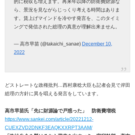
的に税収も増えます。再来年以降の防衛費財源な
ら、景況を見ながらじっくり考える時間はありま
す。賃上げマインドを冷やす発言を、このタイミ
ングで発信された総理の真意が理解出来ません。
— 高市早苗 (@takaichi_sanae)
December 10,
2022
どストレートな政権批判…西村康稔大臣も記者会見で岸田
総理の方針に異を唱える発言をしています。
高市早苗氏「先に財源論で戸惑った」 防衛費増税
https://www.sankei.com/article/20221212-
CUEXZVD2DNKF3EAQKXXRPT3AAM/