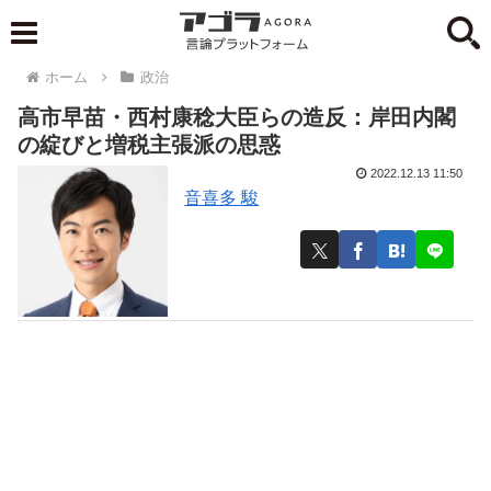
ホーム
政治
高市早苗・西村康稔大臣らの造反：岸田内閣
の綻びと増税主張派の思惑
2022.12.13 11:50
音喜多 駿