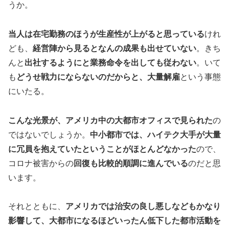
うか。
当人は在宅勤務のほうが生産性が上がると思っている
けれ
ども、
経営陣から見るとなんの成果も出せていない
。きち
んと
出社するようにと業務命令を出しても従わない
。いて
も
どうせ戦力にならないのだからと、大量解雇
という事態
にいたる。
こんな光景が、アメリカ中の大都市オフィスで見られた
の
ではないでしょうか。
中小都市では、ハイテク大手が大量
に冗員を抱えていたということがほとんどなかった
ので、
コロナ被害からの
回復も比較的順調に進んでいる
のだと思
います。
それとともに、
アメリカでは治安の良し悪しなどもかなり
影響して、大都市になるほどいったん低下した都市活動を