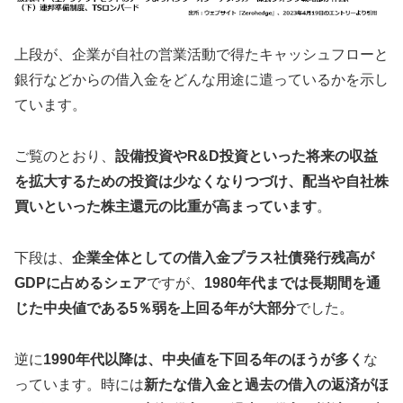
上段が、企業が自社の営業活動で得たキャッシュフローと
銀行などからの借入金をどんな用途に遣っているかを示し
ています。
ご覧のとおり、
設備投資やR&D投資といった将来の収益
を拡大するための投資は少なくなりつづけ、配当や自社株
買いといった株主還元の比重が高まっています
。
下段は、
企業全体としての借入金プラス社債発行残高が
GDPに占めるシェア
ですが、
1980年代までは長期間を通
じた中央値である5％弱を上回る年が大部分
でした。
逆に
1990年代以降は、中央値を下回る年のほうが多く
な
っています。時には
新たな借入金と過去の借入の返済がほ