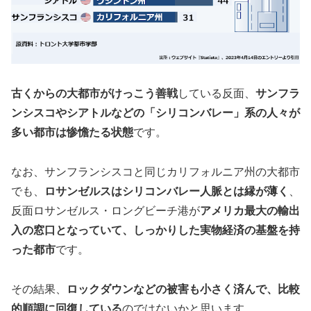
古くからの大都市がけっこう善戦
している反面、
サンフラ
ンシスコやシアトルなどの「シリコンバレー」系の人々が
多い都市は惨憺たる状態
です。
なお、サンフランシスコと同じカリフォルニア州の大都市
でも、
ロサンゼルスはシリコンバレー人脈とは縁が薄く
、
反面ロサンゼルス・ロングビーチ港が
アメリカ最大の輸出
入の窓口となっていて、しっかりした実物経済の基盤を持
った都市
です。
その結果、
ロックダウンなどの被害も小さく済んで、比較
的順調に回復している
のではないかと思います。