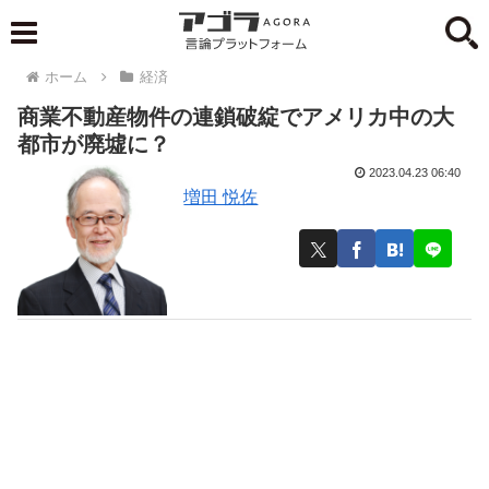
ホーム
経済
商業不動産物件の連鎖破綻でアメリカ中の大
都市が廃墟に？
2023.04.23 06:40
増田 悦佐