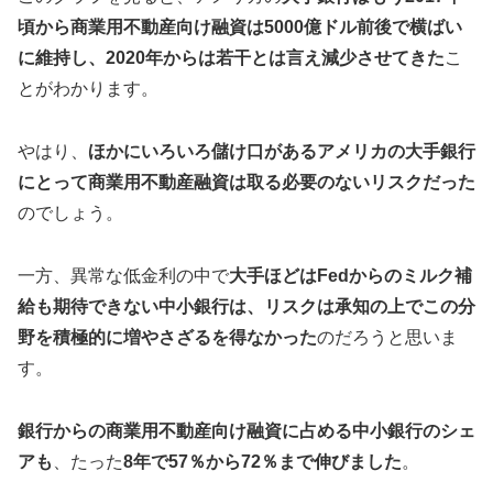
頃から商業用不動産向け融資は5000億ドル前後で横ばい
に維持し、2020年からは若干とは言え減少させてきた
こ
とがわかります。
やはり、
ほかにいろいろ儲け口があるアメリカの大手銀行
にとって商業用不動産融資は取る必要のないリスクだった
のでしょう。
一方、異常な低金利の中で
大手ほどはFedからのミルク補
給も期待できない中小銀行は、リスクは承知の上でこの分
野を積極的に増やさざるを得なかった
のだろうと思いま
す。
銀行からの商業用不動産向け融資に占める中小銀行のシェ
アも
、たった
8年で57％から72％まで伸びました
。