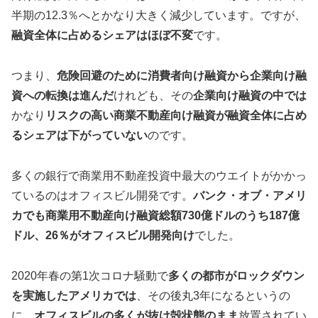
半期の12.3％へとかなり大きく減少しています。ですが、
融資全体に占めるシェアはほぼ不変
です。
つまり、
危険回避のために消費者向け融資から企業向け融
資への転換は進んだ
けれども、その
企業向け融資の中では
かなり
リスクの高い商業不動産向け融資が融資全体に占め
るシェアは下がっていない
のです。
多くの銀行で商業用不動産投資中最大のウエイトがかかっ
ているのはオフィスビル開発です。
バンク・オブ・アメリ
カでも商業用不動産向け融資総額730億ドルのうち187億
ドル、26％がオフィスビル開発向け
でした。
2020年春の第1次コロナ騒動で
多くの都市がロックダウン
を実施したアメリカでは
、その後丸3年になるというの
に、
オフィスビルの多くが抜け殻状態のまま
放置されてい