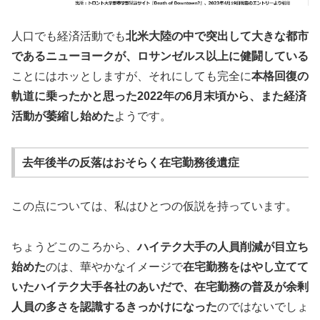
人口でも経済活動でも
北米大陸の中で突出して大きな都市
であるニューヨークが、ロサンゼルス以上に健闘している
ことにはホッとしますが、それにしても完全に
本格回復の
軌道に乗ったかと思った2022年の6月末頃から、また経済
活動が萎縮し始めた
ようです。
去年後半の反落はおそらく在宅勤務後遺症
この点については、私はひとつの仮説を持っています。
ちょうどこのころから、
ハイテク大手の人員削減が目立ち
始めた
のは、華やかなイメージで
在宅勤務をはやし立てて
いたハイテク大手各社のあいだで、在宅勤務の普及が余剰
人員の多さを認識するきっかけになった
のではないでしょ