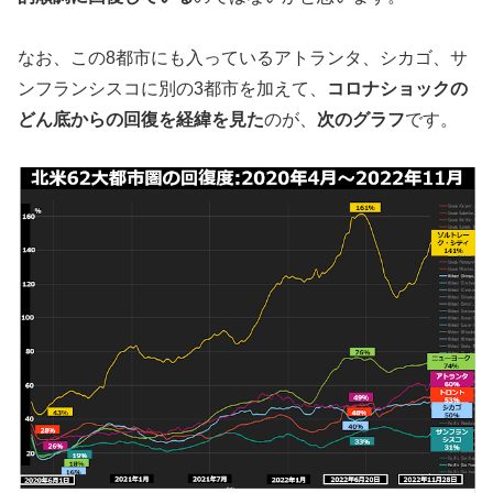
なお、この8都市にも入っているアトランタ、シカゴ、サ
ンフランシスコに別の3都市を加えて、
コロナショックの
どん底からの回復を経緯を見た
のが、
次のグラフ
です。