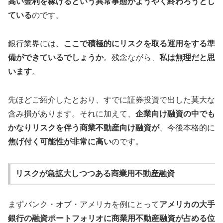
高い金利を稼げるという異常事態がようやく終わろうとし
ている
のです。
銀行業界には、
ここで積極的にリスクを取る運用をする準
備ができているでしょうか
。残念ながら、
私は無理だと思
います
。
先ほどご紹介したとおり、すでに証券投資で出した莫大な
含み損があります。それに加えて、
企業向け融資の中でも
かなりリスクを伴う商業不動産向け融資が
、今後本格的に
焦げ付く可能性が非常に高い
のです。
リスクが急拡大しつつある商業用不動産融資
まずバンク・オブ・アメリカを例にとって
アメリカの大手
銀行の融資ポートフォリオに商業用不動産融資が占める位