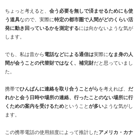
ちょっと考えると、
会う必要を無しで済ませるためにも使
う道具
なので、実際に
特定の都市圏で
人間が
どのくらい活
発に動き回っているかを測定する
には向かないような気が
します。
でも、私は昔から
電話などによる通信は
実際に
なま身の人
間が会うことの代替財ではなく、補完財
だと思っていまし
た。
携帯で
ひんぱんに連絡を取り合うことがら
を考えれば、
だ
れかと会う日時や場所の連絡、行ったことのない場所に行
くための案内を受けるため
ということ
が多い
ような気がし
ます。
この携帯電話の使用頻度によって推計した
アメリカ・カナ