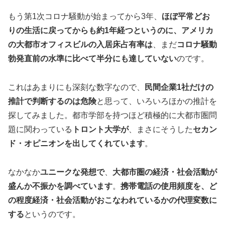
もう第1次コロナ騒動が始まってから3年、
ほぼ平常どお
りの生活に戻ってからも約1年経つというのに、アメリカ
の大都市オフィスビルの入居床占有率は
、まだ
コロナ騒動
勃発直前の水準に比べて半分にも達していない
のです。
これはあまりにも深刻な数字なので、
民間企業1社だけの
推計で判断するのは危険
と思って、いろいろほかの推計を
探してみました。都市学部を持つほど積極的に大都市圏問
題に関わっている
トロント大学が
、まさにそうした
セカン
ド・オピニオンを出してくれています
。
なかなか
ユニークな発想で
、
大都市圏の経済・社会活動が
盛んか不振かを調べています
。
携帯電話の使用頻度を、ど
の程度経済・社会活動がおこなわれているかの代理変数に
する
というのです。