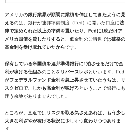
アメリカの
銀行業界が順調に業績を伸ばしてきたように見
える
のは、銀行が連邦準備制度（Fed）に開いた口座に
法
律で定められた以上の準備を置いたり
、
Fedに1晩だけア
メリカ国債を貸したりすると
、低金利のご時世では
破格の
高金利を受け取れていたから
です。
保有している米国債を連邦準備銀行に1泊させるだけで金
利が稼げる仕組み
のことを
リバースレポ
といいます。Fed
が
フェデラルファンド金利を急上昇させていたうちは、リ
スクゼロで、しかも高金利が稼げる
ということで銀行にも
迷う余地がありませんでした。
ところが、直近では
リスクを取る気さえあれば、もう少し
大きな利ざやが稼げる状況に
少しずつ
変わりつつありま
す
。