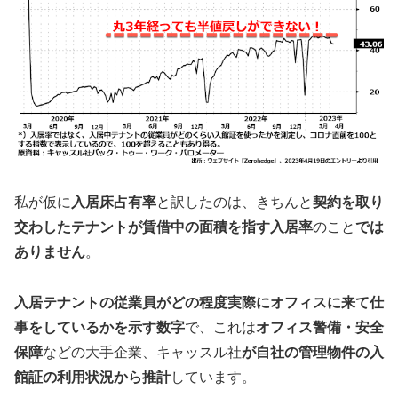
私が仮に
入居床占有率
と訳したのは、きちんと
契約を取り
交わしたテナントが賃借中の面積を指す入居率
のこと
では
ありません
。
入居テナントの従業員がどの程度実際にオフィスに来て仕
事をしているかを示す数字
で、これは
オフィス警備・安全
保障
などの大手企業、キャッスル社
が自社の管理物件の入
館証の利用状況から推計
しています。