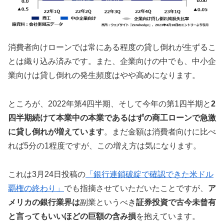
消費者向けローンでは常にある程度の貸し倒れが生ずるこ
とは織り込み済みです。また、企業向けの中でも、中小企
業向けは貸し倒れの発生頻度はやや高めになります。
ところが、2022年第4四半期、そして今年の第1四半期と
2
四半期続けて本業中の本業であるはずの商工ローンで急激
に貸し倒れが増えています
。まだ金額は消費者向けに比べ
れば5分の1程度ですが、この増え方は気になります。
これは3月24日投稿の
「銀行連鎖破綻で確認できた米ドル
覇権の終わり」
でも指摘させていただいたことですが、
ア
メリカの銀行業界は
副業というべき
証券投資で古今未曾有
と言ってもいいほどの巨額の含み損
を抱えています。