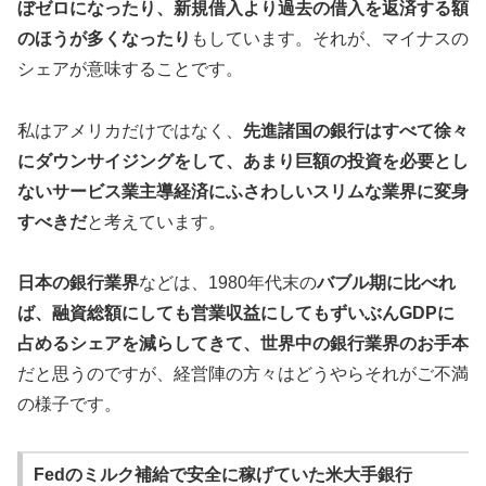
ぼゼ
ロになったり、新規借入より過去の借入を返済する額
のほうが多くなったり
もしています。それが、マイナスの
シェアが意味することです。
私はアメリカだけではなく、
先進諸国の銀行はすべて徐々
にダウンサイジングをして、あまり巨額の投資を必要とし
ないサービス業主導経済にふさわしいスリムな業界に変身
すべきだ
と考えています。
日本の銀行業界
などは、1980年代末の
バブル期に比べれ
ば、融資総額にしても営業収益にしてもずいぶんGDPに
占めるシェアを減らしてきて、世界中の銀行業界のお手本
だと思うのですが、経営陣の方々はどうやらそれがご不満
の様子です。
Fedのミルク補給で安全に稼げていた米大手銀行