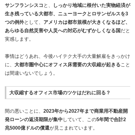
サンフランシスコ
と、
しっかり地域に根付いた実物経済が
生き残っている大都市、ニューヨークとロサンゼルスを3
つの例外
として、
アメリカは都市規模が大きくなるほど、
あらゆる自然災害や人災への対応がむずかしくなる国
だと
実感します。
事情はどうあれ、今後ハイテク大手の大量解雇をきっかけ
に、
大都市圏中心にオフィス床需要の大収縮が起きる
こと
は間違いないでしょう。
大収縮するオフィス市場のツケはだれに回る？
間の悪いことに、
2023年から2027年まで商業用不動産開
発ローンの返済期限が集中
していて、この
5年間で合計2
兆5000億ドルの償還
が見こまれています。