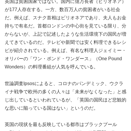
英国は貧困国家ではない。国内に億万長者（ビリオネア）
が177人存在する。一方、数百万人の貧困者がいる社会
だ。例えば、スナク首相はビリオネアであり、夫人もお金
持ちで有名だ。首都ロンドンの中心街を見ている限り、分
からないが、上記で記述したような生活環境下の国民が増
えてきているのだ。テレビや新聞では安く料理できるレシ
ピが紹介されている。例えば、有名な料理人ジェイミー・
オリバーの「ワン・ポンド・ワンダース」（One Pound
Wonders）の料理番組が人気を呼んでいる。
世論調査Ipsosによると、コロナのパンデミック、ウクラ
イナ戦争で欧州の多くの人々は「未来がなくなった」と感
じ出しているといわれているが、「英国の国民ほど悲観的
な思いに陥っている国はない」というのだ。
英国の現状を最も反映している都市はブラックプール