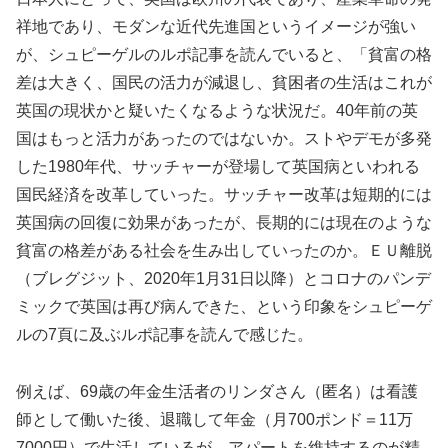
祥地であり、モダンな近代先進国というイメージが強い
が、シュピーゲルのルポ記事を読んでいると、「貧富の格
差は大きく、国民の活力が減退し、貧困者の生活はこれが
英国の現状かと疑いたくなるような状況だ。40年前の英
国はもっと活力があったのではないか。ストやデモが多発
した1980年代、サッチャーが登場して英国病といわれる
国民経済を改革していった。サッチャー改革は短期的には
英国病の回復に効果があったが、長期的には現在のような
貧富の格差がある社会を生み出していったのか。ＥＵ離脱
（ブレグジット、2020年1月31日以降）とコロナのパンデ
ミックで英国は再び病んできた、という印象をシュピーゲ
ルの7頁に及ぶルポ記事を読んで感じた。
例えば、69歳の年金生活者のリンダさん（匿名）は看護
師として働いた後、退職して年金（月700ポンド＝11万
7000円）で生活しているが、アパートを維持するのが精