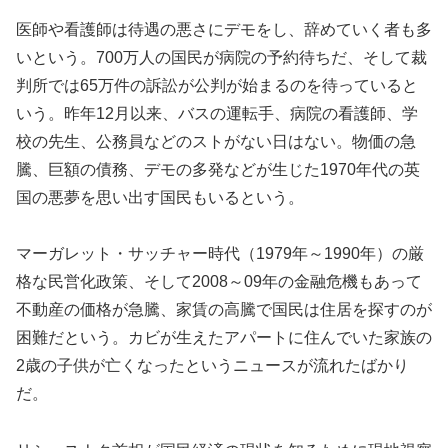
医師や看護師は待遇の悪さにデモをし、辞めていく者も多
いという。700万人の国民が病院の予約待ちだ、そして裁
判所では65万件の訴訟が公判が始まるのを待っていると
いう。昨年12月以来、バスの運転手、病院の看護師、学
校の先生、公務員などのストがない日はない。物価の急
騰、巨額の債務、デモの多発などが生じた1970年代の英
国の悪夢を思い出す国民もいるという。
マーガレット・サッチャー時代（1979年～1990年）の厳
格な民営化政策、そして2008～09年の金融危機もあって
不動産の価格が急騰、家賃の高騰で国民は住居を探すのが
困難だという。カビが生えたアパートに住んでいた家族の
2歳の子供が亡くなったというニュースが流れたばかり
だ。