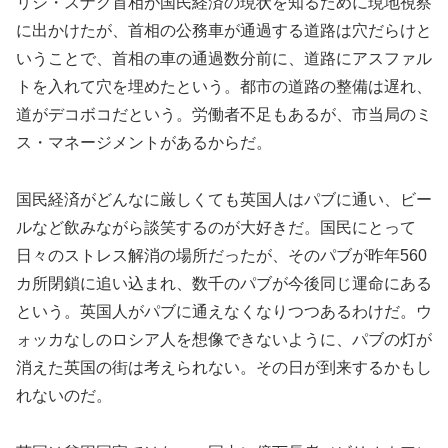
リシ・スナク首相が国民経済の現状を知るために現地視察
に出かけたが、首相の公務車が通過する道路は穴だらけと
いうことで、首相の車の通過数分前に、道路にアスファル
トを入れて穴を埋めたという。都市の道路の整備は遅れ、
道がデコボコだという。労働者不足もあるが、市当局のミ
ス・マネージメントがあるからだ。
国民経済がどんなに厳しくても英国人はパブに通い、ビー
ルなど飲みながら談笑するのが大好きだ。国民にとって
日々のストレス解消の場所だったが、そのパブが昨年560
カ所閉鎖に追い込まれ、数千のパブが今後同じ運命にある
という。英国人がパブに通えなくなりつつあるわけだ。ウ
ォッカなしのロシア人を想像できないように、パブの灯が
消えた英国の街は考えられない。その日が到来するかもし
れないのだ。