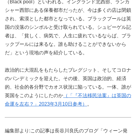
（Black pool）といわれる。イングランド北西部、ランカ
シャー西部にある保養都市だったが、今は多くの店は閉鎖
され、索漠とした都市となっている。ブラックプールは英
国の没落のシンボルと受け取られている。シュピーゲル記
者は、「貧しく、病気で、人生に疲れているならば、ブラ
ックプールには来るな。誰も助けることができないから
だ」という現地の声を紹介している。
政治的に大混乱をもたらしたブレグジット、そしてコロナ
のパンデミックを迎えた。その後、英国は政治的、経済
的、社会的各分野でカオス状況に陥っている。一体、誰が
英国をこのようにしたのか
（「『不法移民法案』は英国の
命運を左右？」2023年3月10日参考）
。
編集部より:この記事は長谷川良氏のブログ「ウィーン発