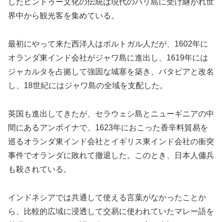
したヒンドゥー文化の伝統は現代のバリ島に受け継がれ世
界中から観光客を集めている。
最初にやって来た西洋人はポルトガル人だが、1602年に
オランダ東インド会社がジャワ島に進出し、1619年には
ジャカルタを占拠して強固な城塞を築き、バタビアと改名
し、18世紀にはジャワ島の全域を支配した。
英国も進出してきたが、セラウェシ島とニューギニアの中
間にあるアンボイナで、1623年におこった香辛料貿易を
巡るオランダ東インド会社とイギリス東インド会社の衝突
事件でオランダに敗れて撤退した。このとき、日本人傭兵
も殺されている。
インドネシアでは共通して使える言葉がなかったことか
ら、比較的広域に浸透して交易に使われていたマレー語を