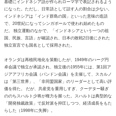
基礎にインドネシア語が作られローマ字で表記されるよう
になった。ただし、日常語として話す人の割合は少ない。
インドネシアは「インド群島の国」といった意味の造語
で、20世紀になってシンガポールで使われ始めたもの
だ。 独立運動のなかで、「インドネシアという一つの祖
国、民族、言語」が確認され、日本の敗戦2日後にされた
独立宣言でも国名として採用された。
オランダは再植民地化を策動したが、1949年のハーグ円
卓会議で独立が承認され、独立後の1955年には、第1回ア
ジアアフリカ会議（バンドン会議）を主催して、スカルノ
は「第三世界」、「非同盟国家」のリーダーとして高い評
価を得た。 だが、共産党を重用しすぎ、クーデター騒ぎ
ののちスハルト少将が権力を握った。スハルトは典型的な
「開発独裁政策」で反対派を抑圧しつつ、経済成長をもた
らした（1998年に失脚）。