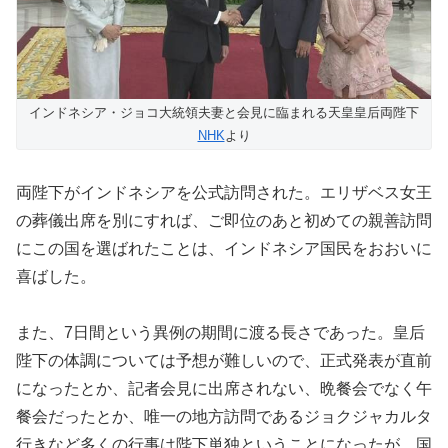
インドネシア・ジョコ大統領夫妻と会見に臨まれる天皇皇后両陛下
NHK
より
両陛下がインドネシアを公式訪問された。エリザベス女王
の葬儀出席を別にすれば、ご即位のあと初めての親善訪問
にこの国を選ばれたことは、インドネシア国民をおおいに
喜ばした。
また、7日間という異例の期間に渡る長さであった。皇后
陛下の体調については予想が難しいので、正式発表が直前
になったとか、記者会見に出席されない、晩餐会でなく午
餐会だったとか、唯一の地方訪問であるジョクジャカルタ
行きなど多くの行事は陛下単独ということになったが、国