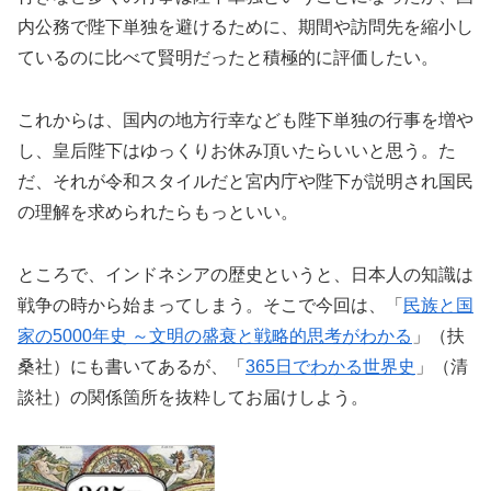
内公務で陛下単独を避けるために、期間や訪問先を縮小し
ているのに比べて賢明だったと積極的に評価したい。
これからは、国内の地方行幸なども陛下単独の行事を増や
し、皇后陛下はゆっくりお休み頂いたらいいと思う。た
だ、それが令和スタイルだと宮内庁や陛下が説明され国民
の理解を求められたらもっといい。
ところで、インドネシアの歴史というと、日本人の知識は
戦争の時から始まってしまう。そこで今回は、「
民族と国
家の5000年史 ～文明の盛衰と戦略的思考がわかる
」（扶
桑社）にも書いてあるが、「
365日でわかる世界史
」（清
談社）の関係箇所を抜粋してお届けしよう。