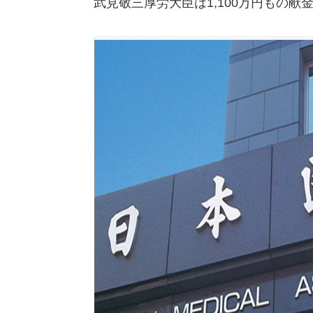
武見敬三厚労大臣は1,100万円もの献