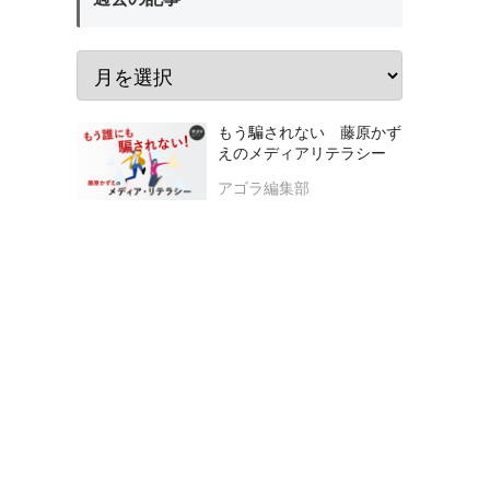
もう騙されない 藤原かず
えのメディアリテラシー
アゴラ編集部