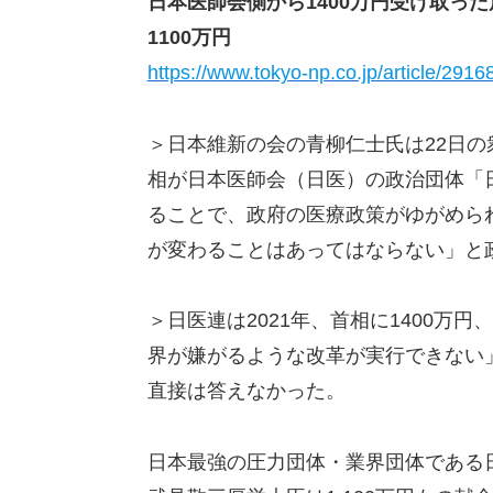
日本医師会側から1400万円受け取っ
1100万円
https://www.tokyo-np.co.jp/article/2916
＞日本維新の会の青柳仁士氏は22日
相が日本医師会（日医）の政治団体「
ることで、政府の医療政策がゆがめら
が変わることはあってはならない」と
＞日医連は2021年、首相に1400万
界が嫌がるような改革が実行できない
直接は答えなかった。
日本最強の圧力団体・業界団体である日本