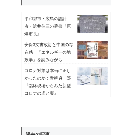
平和都市・広島の設計
者・浜井信三の著書『原
爆市長』
安保3文書改訂と中国の存
在感：『エネルギーの地
政学』を読みながら
コロナ対策は本当に正し
かったのか：青柳貞一郎
『臨床現場からみた新型
コロナの虚と実』
過去の記事