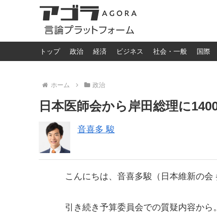
トップ
政治
経済
ビジネス
社会・一般
国際
ホーム
政治
日本医師会から岸田総理に140
音喜多 駿
こんにちは、音喜多駿（日本維新の会 参
引き続き予算委員会での質疑内容から