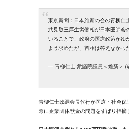
東京新聞：日本維新の会の青柳仁
武見敬三厚生労働相が日本医師会
いることで、政府の医療政策がゆ
よう求めたが、首相は答えなかっ
— 青柳仁士 衆議院議員＜維新＞ (@a
青柳仁士政調会長代行が医療・社会保
際に企業団体献金の問題をずばり指摘