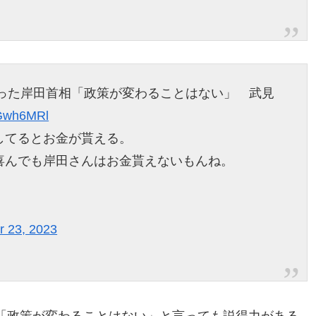
取った岸田首相「政策が変わることはない」 武見
kGwh6MRl
してるとお金が貰える。
喜んでも岸田さんはお金貰えないもんね。
 23, 2023
「政策が変わることはない」と言っても説得力がある