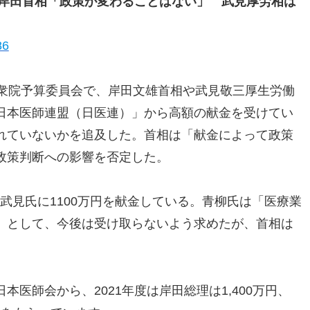
た岸田首相「政策が変わることはない」 武見厚労相は
86
の衆院予算委員会で、岸田文雄首相や武見敬三厚生労働
日本医師連盟（日医連）」から高額の献金を受けてい
れていないかを追及した。首相は「献金によって政策
政策判断への影響を否定した。
円、武見氏に1100万円を献金している。青柳氏は「医療業
」として、今後は受け取らないよう求めたが、首相は
医師会から、2021年度は岸田総理は1,400万円、