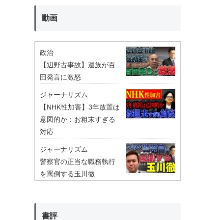
動画
政治
【辺野古事故】遺族が百
田発言に激怒
ジャーナリズム
【NHK性加害】3年放置は
意図的か：お粗末すぎる
対応
ジャーナリズム
警察官の正当な職務執行
を罵倒する玉川徹
書評