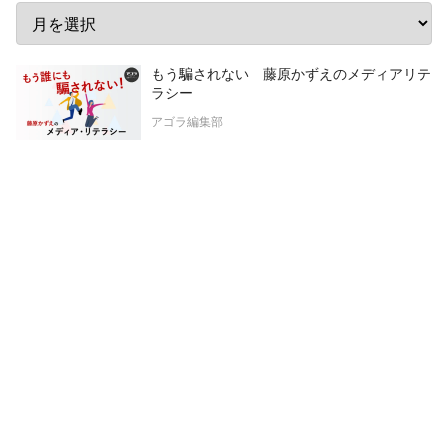
もう騙されない 藤原かずえのメディアリテ
ラシー
アゴラ編集部