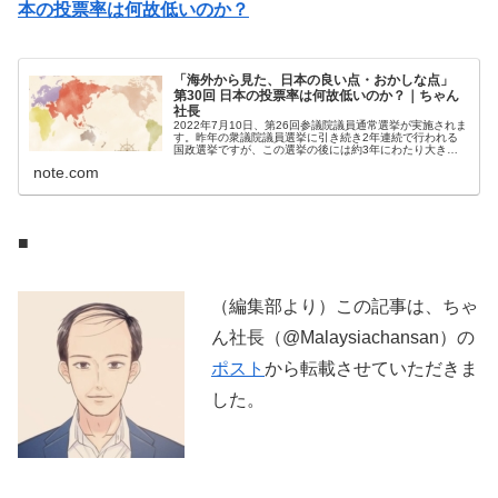
本の投票率は何故低いのか？
「海外から見た、日本の良い点・おかしな点」
第30回 日本の投票率は何故低いのか？｜ちゃん
社長
2022年7月10日、第26回参議院議員通常選挙が実施されま
す。昨年の衆議院議員選挙に引き続き2年連続で行われる
国政選挙ですが、この選挙の後には約3年にわたり大きな
選挙は予定されていないため、今後の日本の方向性を定め
note.com
る上で重要な選挙と考えら...
■
（編集部より）この記事は、ちゃ
ん社長（@Malaysiachansan）の
ポスト
から転載させていただきま
した。