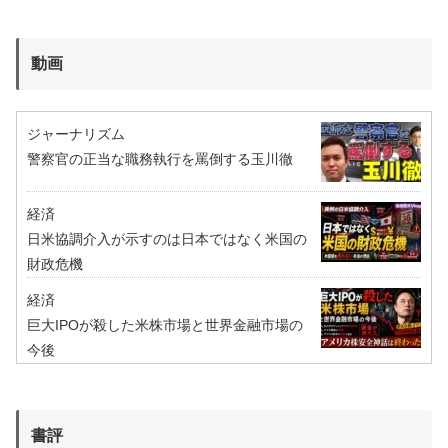
動画
ジャーナリズム
警察官の正当な職務執行を罵倒する玉川徹
経済
日米協調介入が示すのは日本ではなく米国の
財政危機
経済
巨大IPOが殺した米株市場と世界金融市場の
今後
書評