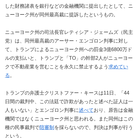
した財務諸表を銀行などの金融機関に提出したとして、ニ
ューヨーク州が同州最高裁に提訴したというもの。
ニューヨーク州の司法長官レティシア・ジェームズ（民主
党）は、同州最高裁のアーサー・エンゴロン判事に対し
て、トランプによるニューヨーク州への罰金3億6800万ド
ルの支払いと、トランプと「TO」の幹部2人がニューヨー
クで不動産業を営むことを永久に禁止するよう
求めてい
る
。
トランプの弁護士クリストファー・キースは11日、「44
日間の裁判中、この法廷で詐欺があったと述べた証人は一
人もいない」とエンゴロン判事に
述べて
おり、原告は金融
機関ではなくニューヨーク州と思われる。また同州はこの
種の民事裁判で
陪審制
を採らないので、判決は判事が行う
という。