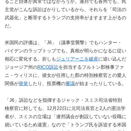
ること自体が異常ではなかろうか。連邦でも各州でも、民
主党がこんな訴訟ばかりしているから、それらを「司法の
武器化」と断罪するトランプの支持率がますます上がるの
だ。
米国民の評価は、「J6」（議事堂襲撃）でもハンター・
バイデンのラップトップでも、真相が明らかになるに従い
相応に変化する。折しも
ジュリアーニを破産
に追い込んだ
ジョージア州の
RICO訴訟
を担当するフルトン郡検事ファ
ニ・ウィリスに、彼女が任用した郡の特別検察官との愛人
関係が
発覚
したり、投票機の
審議
が始まったりしている。
「J6」訴訟などを指揮するジャック・スミス司法省特別
検察官に対しても、12月22日に元司法長官と2人の憲法学
者が、スミスの立場は「連邦議会が創設していない役職に
就いているため違憲」なので「トランプ氏を訴追する米国