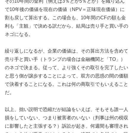
その10年間の金利（例えば3％とか5％とか）を織り込ん
で10年後の価値を現在の価値（NPV＝正味現在価値）に
割も戻して算出する。この場合も、10年間のCFの額も金
利も「主観」で決める訳だから、結局は売り手と買い手の
ネゴになる。
繰り返しになるが、企業の価値は、その算出方法を含めて
売り手と買い手（トランプの場合は金融機関と「TO」）
のネゴで決まる。従って、より強くその取引を完了したい
と思う側が譲歩することによって、双方の思惑の間の価額
で決着することになる。これは何の商取引でもいえること
だ。
以上、拙い説明で恐縮だが結論をいえば、そもそも誰一人
損をしていない、つまり被害者のいない（判事は州の税収
に影響したと主張する？）訴訟が起き、何週間も審理され