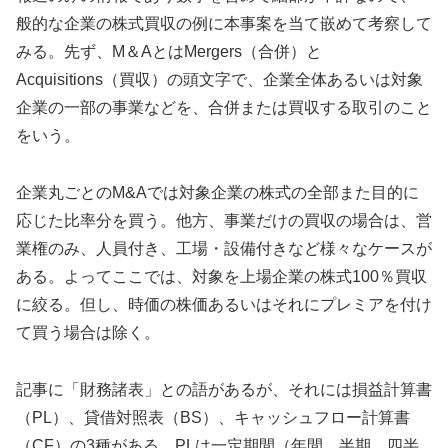
般的な企業の株式買収の例に本事案を当て嵌めて考察して
みる。先ず、M＆AとはMergers（合併）と
Acquisitions（買収）の頭文字で、企業全体あるいは対象
企業の一部の事業などを、合併または買収する取引のこと
をいう。
企業丸ごとのM&Aでは対象企業の株式の全部また目的に
応じた比率分を買う。他方、事業だけの買収の場合は、営
業権のみ、人員付き、工場・設備付きなど様々なケースが
ある。よってここでは、対象を上場企業の株式100％買収
に絞る。但し、時価の株価あるいはそれにプレミアを付け
て買う場合は除く。
記事に「財務諸表」との語があるが、それには損益計算書
（PL）、貸借対照表（BS）、キャッシュフロー計算書
（CF）の3種がある。PLは一定期間（年間、半期、四半