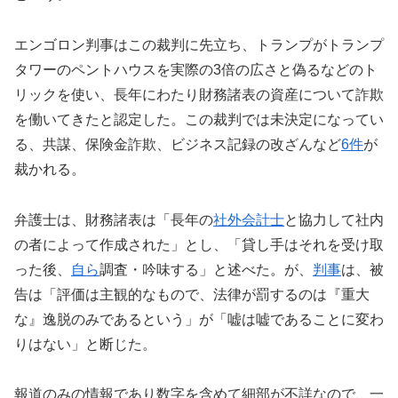
エンゴロン判事はこの裁判に先立ち、トランプがトランプ
タワーのペントハウスを実際の3倍の広さと偽るなどのト
リックを使い、長年にわたり財務諸表の資産について詐欺
を働いてきたと認定した。この裁判では未決定になってい
る、共謀、保険金詐欺、ビジネス記録の改ざんなど
6件
が
裁かれる。
弁護士は、財務諸表は「長年の
社外会計士
と協力して社内
の者によって作成された」とし、「貸し手はそれを受け取
った後、
自ら
調査・吟味する」と述べた。が、
判事
は、被
告は「評価は主観的なもので、法律が罰するのは『重大
な』逸脱のみであるという」が「嘘は嘘であることに変わ
りはない」と断じた。
報道のみの情報であり数字を含めて細部が不詳なので、一