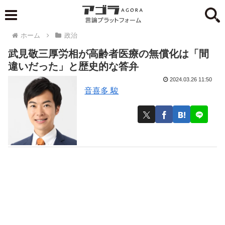
ホーム
政治
武見敬三厚労相が高齢者医療の無償化は「間
違いだった」と歴史的な答弁
2024.03.26 11:50
音喜多 駿