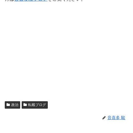
政治
転載ブログ
音喜多 駿