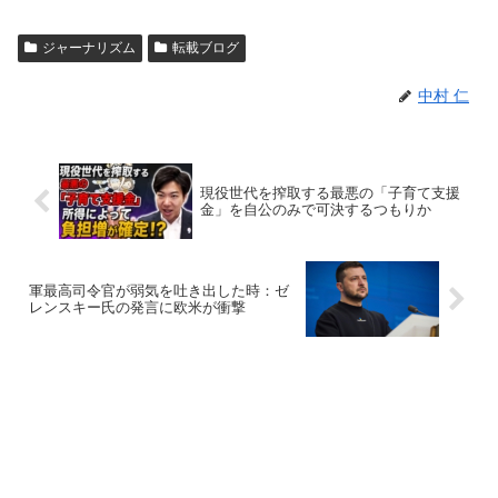
ジャーナリズム
転載ブログ
中村 仁
現役世代を搾取する最悪の「子育て支援
金」を自公のみで可決するつもりか
軍最高司令官が弱気を吐き出した時：ゼ
レンスキー氏の発言に欧米が衝撃