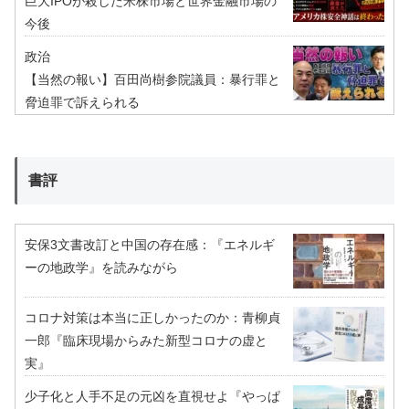
巨大IPOが殺した米株市場と世界金融市場の
今後
政治
【当然の報い】百田尚樹参院議員：暴行罪と
脅迫罪で訴えられる
書評
安保3文書改訂と中国の存在感：『エネルギ
ーの地政学』を読みながら
コロナ対策は本当に正しかったのか：青柳貞
一郎『臨床現場からみた新型コロナの虚と
実』
少子化と人手不足の元凶を直視せよ『やっぱ