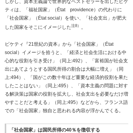
しかし、資本主義論で世界的なベストセラーを出したピケ
ティは、「福祉国家」（État providence）の代わりに
「社会国家」（État social）を使い、「社会支出」が肥大
注8）
した国家をそこにイメージした
。
ピケティ『21世紀の資本』から「社会国家」（État
social）イメージを拾うと、「経済と社会生活における中
心的な役割を引き受け」（同上:492）、「富裕国が社会支
出にあてようとする国民所得の割合は大幅に増え」（同
上:494）、「国がこの数十年ほど重要な経済的役割を果た
したことはない」（同上:495）、「資本主義の問題に対す
る解決策は国家の役割を拡大し、社会支出を必要なだけ増
やすことだと考える」（同上:495）などから、フランス語
での「社会国家」独自と思われる内容が浮かんでくる。
「社会国家」は国民所得の40％を徴収する