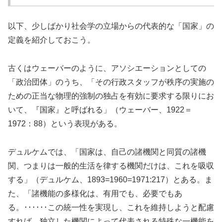
以下、少しばかり社会学の立場からの代表的な「国家」の
定義を紹介しておこう。
古くはウェーバーのように、アソシエーションとしての
「政治団体」のうち、「その行政スタッフが秩序の実施の
ための正当な物理的強制の独占を有効に要求する限りにお
いて、『国家』と呼ばれる」（ウェーバー、1922＝
1972：88）という表現がある。
デュルケムでは、「国家は、自己の諸機関と同質の諸機
関、つまりは一般的生活を律する機関だけは、これを吸収
する」（デュルケム、1893=1960=1971:217）とある。ま
た、「諸機能の多様化は、有用でも、必要でもあ
る。･･････この統一性を実現し、これを維持しようと配慮
すれば、独立した機関によって代表される特殊な一機能を