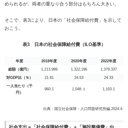
められるが、両者の重なり合う部分はもちろん大きい。
そこで、表3により、日本の「社会保障給付費」を示して
おこう。
表3 日本の社会保障給付費（ILO基準）
年度
2018年度
2020年度
2022年度
総額（億円）
1,213,999
1,322,196
1,378,337
対GDP比（％）
21.81
24.53
24.33
一人当たり（千
960.1
1,048.１
1,103.1
円）
出典：国立社会保障・人口問題研究所編,2024:4.
社会支出＝「社会保障給付費」＋「施設整備費」や